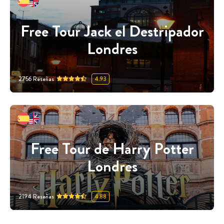
Free Tour Jack el Destripador
Londres
2756
Reseñas
4.93
Free Tour de Harry Potter
Londres
2194
Reseñas
4.88