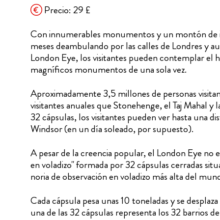
Precio: 29 £
Con innumerables monumentos y un montón de inte
meses deambulando por las calles de Londres y aun a
London Eye, los visitantes pueden contemplar el ho
magníficos monumentos de una sola vez.
Aproximadamente 3,5 millones de personas visitan 
visitantes anuales que Stonehenge, el Taj Mahal y 
32 cápsulas, los visitantes pueden ver hasta una dis
Windsor (en un día soleado, por supuesto).
A pesar de la creencia popular, el London Eye no e
en voladizo" formada por 32 cápsulas cerradas situad
noria de observación en voladizo más alta del mund
Cada cápsula pesa unas 10 toneladas y se desplaz
una de las 32 cápsulas representa los 32 barrios d