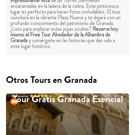
impresionante vista
de las Torres Bermellón
encaramadas en la ladera de la colina. Este pintoresco
lugar es perfecto para hacer fotos inolvidables. El tour
concluirá en la vibrante Plaza Nueva y te dejará con un
profundo conocimiento del patrimonio de Granada.
¿Listo para explorar estas joyas ocultas?
Reserva hoy
mismo el Free Tour Alrededor de la Alhambra de
Granada
y sumérgete en las historias que dan vida a
este lugar histórico.
Otros Tours en Granada
Tour Gratis Granada Esencial
18
Reseñas
5.00