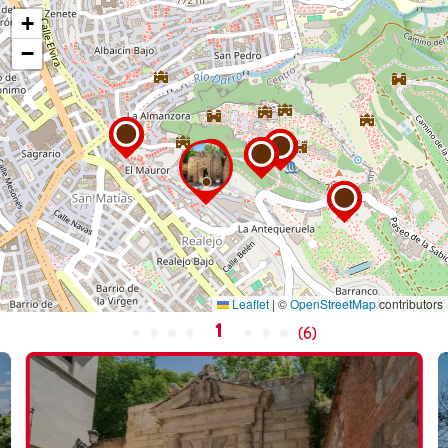
+
−
Leaflet
|
©
OpenStreetMap
contributors
1
(
6
)