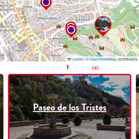
Leaflet
|
©
OpenStreetMap
contributors
1
(
4
)
Paseo de los Tristes