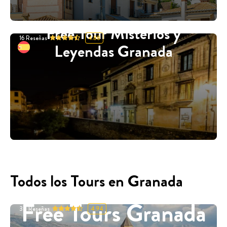
Free Tour Misterios y
16
Reseñas
4.88
Leyendas Granada
Todos los Tours en Granada
Free Tours Granada
34
Reseñas
4.94