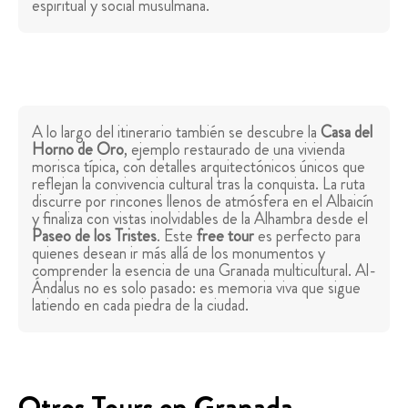
espiritual y social musulmana.
A lo largo del itinerario también se descubre la
Casa del
Horno de Oro
, ejemplo restaurado de una vivienda
morisca típica, con detalles arquitectónicos únicos que
reflejan la convivencia cultural tras la conquista. La ruta
discurre por rincones llenos de atmósfera en el Albaicín
y finaliza con vistas inolvidables de la Alhambra desde el
Paseo de los Tristes
. Este
free tour
es perfecto para
quienes desean ir más allá de los monumentos y
comprender la esencia de una Granada multicultural. Al-
Ándalus no es solo pasado: es memoria viva que sigue
latiendo en cada piedra de la ciudad.
Otros Tours en Granada