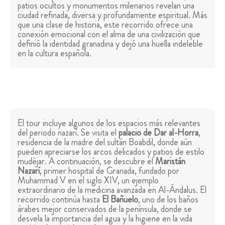
patios ocultos y monumentos milenarios revelan una
ciudad refinada, diversa y profundamente espiritual. Más
que una clase de historia, este recorrido ofrece una
conexión emocional con el alma de una civilización que
definió la identidad granadina y dejó una huella indeleble
en la cultura española.
El tour incluye algunos de los espacios más relevantes
del periodo nazarí. Se visita el
palacio de Dar al-Horra
,
residencia de la madre del sultán Boabdil, donde aún
pueden apreciarse los arcos delicados y patios de estilo
mudéjar. A continuación, se descubre el
Maristán
Nazarí
, primer hospital de Granada, fundado por
Muhammad V en el siglo XIV, un ejemplo
extraordinario de la medicina avanzada en Al-Ándalus. El
recorrido continúa hasta
El Bañuelo
, uno de los baños
árabes mejor conservados de la península, donde se
desvela la importancia del agua y la higiene en la vida