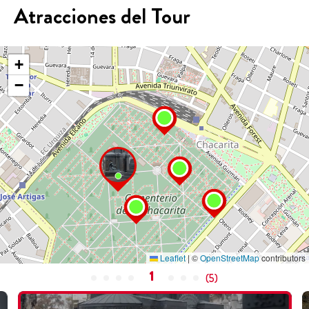
Atracciones del Tour
+
−
Leaflet
|
©
OpenStreetMap
contributors
1
(
5
)