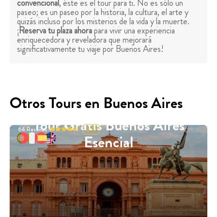
convencional
, éste es el tour para ti. No es sólo un
paseo; es un paseo por la historia, la cultura, el arte y
quizás incluso por los misterios de la vida y la muerte.
¡
Reserva tu plaza ahora
para vivir una experiencia
enriquecedora y reveladora que mejorará
significativamente tu viaje por Buenos Aires!
Otros Tours en Buenos Aires
Tour Gratis Buenos Aires
64
Reseñas
4.91
Esencial