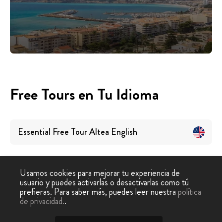
Free Tours en Tu Idioma
Essential Free Tour Altea
English
Usamos cookies para mejorar tu experiencia de
usuario y puedes activarlas o desactivarlas como tú
prefieras. Para saber más, puedes leer nuestra
política
Tour
Free Tour
Tour Gratis Altea
de privacidad.
.
-
›
Gratis
Altea
Esencial