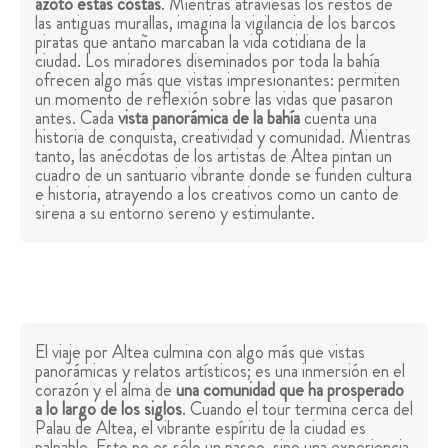
azotó estas costas
. Mientras atraviesas los restos de
las antiguas murallas, imagina la vigilancia de los barcos
piratas que antaño marcaban la vida cotidiana de la
ciudad. Los miradores diseminados por toda la bahía
ofrecen algo más que vistas impresionantes: permiten
un momento de reflexión sobre las vidas que pasaron
antes. Cada
vista panorámica de la bahía
cuenta una
historia de conquista, creatividad y comunidad. Mientras
tanto, las anécdotas de los artistas de Altea pintan un
cuadro de un santuario vibrante donde se funden cultura
e historia, atrayendo a los creativos como un canto de
sirena a su entorno sereno y estimulante.
El viaje por Altea culmina con algo más que vistas
panorámicas y relatos artísticos; es una inmersión en el
corazón y el alma de
una comunidad que ha prosperado
a lo largo de los siglos
. Cuando el tour termina cerca del
Palau de Altea, el vibrante espíritu de la ciudad es
palpable. Esto no es sólo un paseo, sino una experiencia,