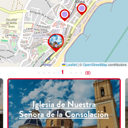
Leaflet
|
©
OpenStreetMap
contributors
1
(
8
)
Iglesia de Nuestra
Señora de la Consolación