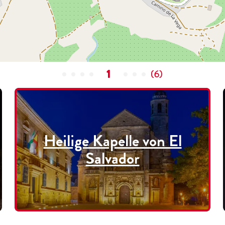
1
(
6
)
Heilige Kapelle von El
Salvador