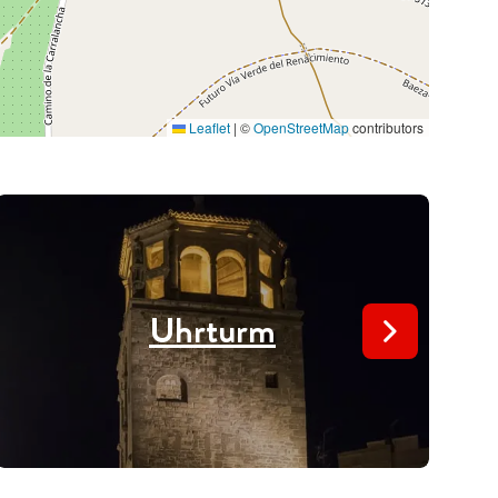
Leaflet
|
©
OpenStreetMap
contributors
Uhrturm