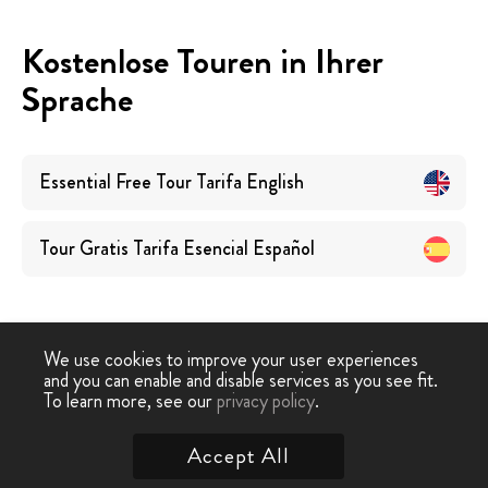
Kostenlose Touren in Ihrer
Sprache
Essential Free Tour Tarifa
English
Tour Gratis Tarifa Esencial
Español
We use cookies to improve your user experiences
and you can enable and disable services as you see fit.
Free
Free Tour
Wesentliches Tour-Gratis
To learn more, see our
privacy policy
.
-
›
Tour
Tarifa
Tarifa
Accept All
Kontaktieren Sie uns