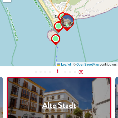
Leaflet
|
©
OpenStreetMap
contributors
1
(
8
)
Alte Stadt