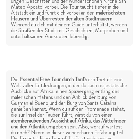
urigen Geschäften und der wunderschönen Kirche San
Mateo Apostol vorbei. Die Tour taucht tiefer in die
Altstadt ein und führt dich vorbei an den
malerischsten
Häusern und Überresten der alten Stadtmauern
.
Während du dich mit deinem Guide unterhältst, werden
die Straßen der Stadt mit Geschichten, Mutproben und
unterhaltsamen Anekdoten lebendig.
Die
Essential Free Tour durch Tarifa
eröffnet dir eine
Welt voller Entdeckungen, in der du auch majestätische
Ausblicke auf Afrika, einen Spaziergang entlang des
malerischen Hafens und den Anblick der Burg von
Guzman el Bueno und der Burg von Santa Catalina
genießen kannst. Wenn du auf der Promenade stehst,
die zur Insel der Tauben führt, wirst du von einer
atemberaubenden Aussicht auf Afrika, das Mittelmeer
und den Atlantik
umgeben sein. Also, worauf wartest
du noch? Nimm an dieser wunderbaren Erfahrung teil.
Die Essential Free Tour of Tarifa ist nicht nur ein