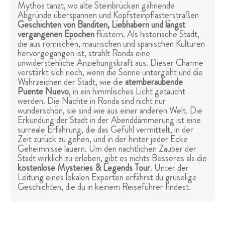
Mythos tanzt, wo alte Steinbrücken gähnende
Abgründe überspannen und Kopfsteinpflasterstraßen
Geschichten von Banditen, Liebhabern und längst
vergangenen Epochen
flüstern. Als historische Stadt,
die aus römischen, maurischen und spanischen Kulturen
hervorgegangen ist, strahlt Ronda eine
unwiderstehliche Anziehungskraft aus. Dieser Charme
verstärkt sich noch, wenn die Sonne untergeht und die
Wahrzeichen der Stadt, wie die
atemberaubende
Puente Nuevo
, in ein himmlisches Licht getaucht
werden. Die Nächte in Ronda sind nicht nur
wunderschön, sie sind wie aus einer anderen Welt. Die
Erkundung der Stadt in der Abenddämmerung ist eine
surreale Erfahrung, die das Gefühl vermittelt, in der
Zeit zurück zu gehen, und in der hinter jeder Ecke
Geheimnisse lauern. Um den nächtlichen Zauber der
Stadt wirklich zu erleben, gibt es nichts Besseres als die
kostenlose Mysteries & Legends Tour
. Unter der
Leitung eines lokalen Experten erfährst du gruselige
Geschichten, die du in keinem Reiseführer findest.