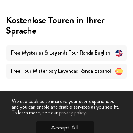
Kostenlose Touren in Ihrer
Sprache
Free Mysteries & Legends Tour Ronda
English
Free Tour Misterios y Leyendas Ronda
Español
We use cookies to improve your user experiences
and you can enable and disable services as you see fit.
Free
Free Tour
Geheimnisvolles & Legenden
To learn more, see our
privacy policy
.
-
›
Tour
Ronda
Free Tour Ronda
Accept All