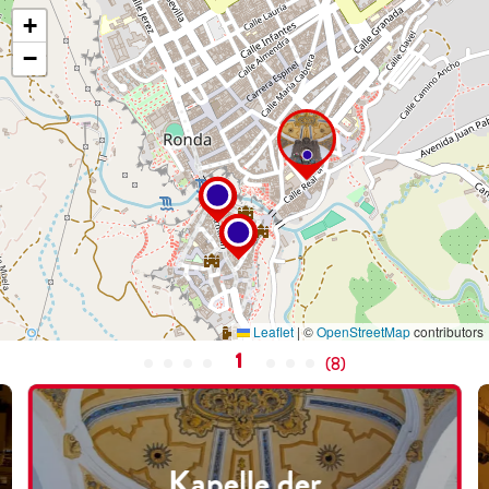
+
−
Leaflet
|
©
OpenStreetMap
contributors
1
(
8
)
Kapelle der