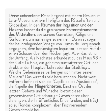
Deine unheimliche Reise beginnt mit einem Besuch im
Lara-Museum, einem Heiligtum des Rätselhaften und
Grotesken. In den
Räumen der Inquisition und der
Hexerei
kannst du die grausamen
Folterinstrumente
des Mittelalters
bestaunen: Garrotten, Käfige und
Guillotinen, um nur einige zu nennen. Du wirst sogar
der beunruhigenden Visage von Tomas de Torquemada
begegnen, dem berüchtigten Inquisitor, dessen Ruf dir
einen Schauer über den Rücken jagt. Aber das ist nur
der Anfang. Als Nächstes erkundest du das Haus 98 in
der Calle La Bola, ein geheimnisumwitterter Ort, der
direkt an der Hauptverkehrsader der Stadt liegt.
Welche Geheimnisse verbergen sich hinter seinen
Mauern? Das wirst du bald herausfinden. Nicht weit
entfernt befindet sich die "Capilla de los Ajusticiados",
die Kapelle der
Hingerichteten
. Einst ein Ort der
letzten Gebete und Wünsche, bietet dieser
gespenstische Ort schaurige Geschichten über
diejenigen, die ihr öffentliches Ende fanden, und trägt
so zu Rondas komplexem, aber faszinierendem
Geschichtsbild bei.