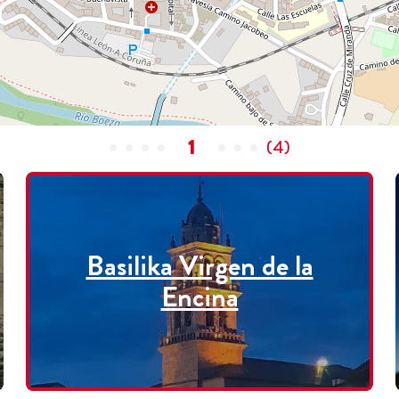
1
(
4
)
Basilika Virgen de la
Encina