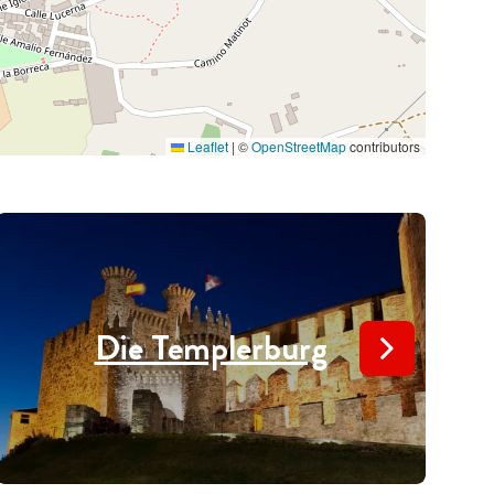
Leaflet
|
©
OpenStreetMap
contributors
Die Templerburg