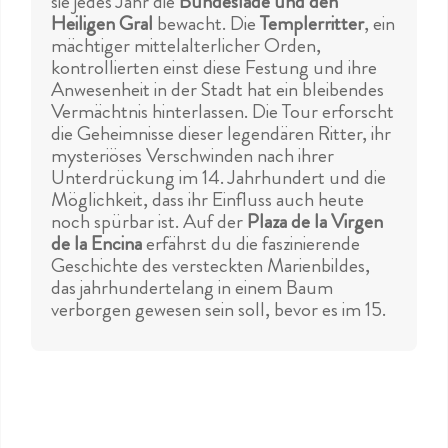
sie jedes Jahr die
Bundeslade und den
Heiligen Gral
bewacht. Die
Templerritter
, ein
mächtiger mittelalterlicher Orden,
kontrollierten einst diese Festung und ihre
Anwesenheit in der Stadt hat ein bleibendes
Vermächtnis hinterlassen. Die Tour erforscht
die Geheimnisse dieser legendären Ritter, ihr
mysteriöses Verschwinden nach ihrer
Unterdrückung im 14. Jahrhundert und die
Möglichkeit, dass ihr Einfluss auch heute
noch spürbar ist. Auf der
Plaza de la Virgen
de la Encina
erfährst du die faszinierende
Geschichte des versteckten Marienbildes,
das jahrhundertelang in einem Baum
verborgen gewesen sein soll, bevor es im 15.