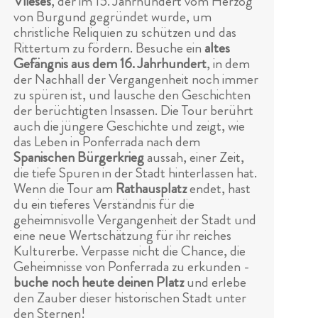
Vlieses
, der im 15. Jahrhundert vom Herzog
von Burgund gegründet wurde, um
christliche Reliquien zu schützen und das
Rittertum zu fördern. Besuche ein
altes
Gefängnis aus dem 16. Jahrhundert
, in dem
der Nachhall der Vergangenheit noch immer
zu spüren ist, und lausche den Geschichten
der berüchtigten Insassen. Die Tour berührt
auch die jüngere Geschichte und zeigt, wie
das Leben in Ponferrada nach dem
Spanischen Bürgerkrieg
aussah, einer Zeit,
die tiefe Spuren in der Stadt hinterlassen hat.
Wenn die Tour am
Rathausplatz
endet, hast
du ein tieferes Verständnis für die
geheimnisvolle Vergangenheit der Stadt und
eine neue Wertschätzung für ihr reiches
Kulturerbe. Verpasse nicht die Chance, die
Geheimnisse von Ponferrada zu erkunden -
buche noch heute deinen Platz
und erlebe
den Zauber dieser historischen Stadt unter
den Sternen!