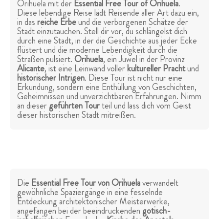
Orihuela mit der
Essential Free Tour of Orihuela
.
Diese lebendige Reise lädt Reisende aller Art dazu ein,
in das
reiche Erbe
und die verborgenen Schätze der
Stadt einzutauchen. Stell dir vor, du schlängelst dich
durch eine Stadt, in der die Geschichte aus jeder Ecke
flüstert und die moderne Lebendigkeit durch die
Straßen pulsiert.
Orihuela
, ein Juwel in der Provinz
Alicante
, ist eine Leinwand voller
kultureller Pracht
und
historischer Intrigen
. Diese Tour ist nicht nur eine
Erkundung, sondern eine Enthüllung von Geschichten,
Geheimnissen und unverzichtbaren Erfahrungen. Nimm
an dieser
geführten Tour
teil und lass dich vom Geist
dieser historischen Stadt mitreißen.
Die
Essential Free Tour von Orihuela
verwandelt
gewöhnliche Spaziergänge in eine fesselnde
Entdeckung architektonischer Meisterwerke,
angefangen bei der beeindruckenden
gotisch-