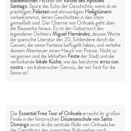
isabellinischen
Fassade der
Kirche des Apostels
Santiago
. Spüre das Echo der Geschichte, wenn du an
prächtigen
Palästen
und ehrwürdigen
Heiligtümern
vorbeikommst, deren Geschichten in den Stein
gemeißelt sind. Der Charme von Orihuela geht über
die Bauwerke hinaus: Es ist der Geburtsort des
legendären Dichters
Miguel Hernández
, dessen Worte
die spanische Literatur des 20. Schlendere durch die
Gassen, die seine Fantasie beflügelt haben, und verleihe
deinem Abenteuer einen Hauch von Poesie. Nicht zu
vergessen sind die lebhaften
Feste
der Stadt und die
verlockende
lokale Küche
, wie das berühmte
arroz con
costra
- ein kulinarischer Genuss, der ein Fest für die
Sinne ist!
Die
Essential Free Tour of Orihuela
erreicht ihr großes
Finale in der historischen
Diözesanschule von Santo
Domingo
wirst du die zentrale Rolle von Orihuela bei
der Gestaltung des spanischen Kulturerbes noch