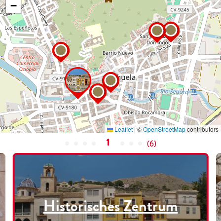
−
Leaflet
|
©
OpenStreetMap
contributors
1
(
6
)
Historisches Zentrum