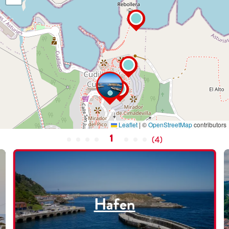
Leaflet
|
©
OpenStreetMap
contributors
1
(
4
)
Hafen