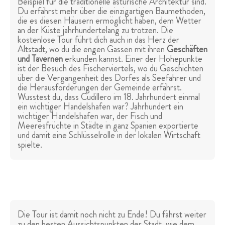
Beispiel für die traditionelle asturische Architektur sind.
Du erfährst mehr über die einzigartigen Baumethoden,
die es diesen Häusern ermöglicht haben, dem Wetter
an der Küste jahrhundertelang zu trotzen. Die
kostenlose Tour führt dich auch in das Herz der
Altstadt, wo du die engen Gassen mit ihren
Geschäften
und Tavernen
erkunden kannst. Einer der Höhepunkte
ist der Besuch des Fischerviertels, wo du Geschichten
über die Vergangenheit des Dorfes als Seefahrer und
die Herausforderungen der Gemeinde erfährst.
Wusstest du, dass Cudillero im 18. Jahrhundert einmal
ein wichtiger Handelshafen war? Jahrhundert ein
wichtiger Handelshafen war, der Fisch und
Meeresfrüchte in Städte in ganz Spanien exportierte
und damit eine Schlüsselrolle in der lokalen Wirtschaft
spielte.
Die Tour ist damit noch nicht zu Ende! Du fährst weiter
zu den besten Aussichtspunkten der Stadt, wie dem