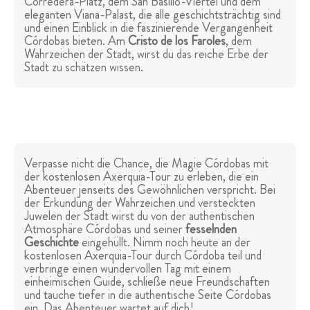
Corredera-Platz, dem San Basilio-Viertel und dem
eleganten Viana-Palast, die alle geschichtsträchtig sind
und einen Einblick in die faszinierende Vergangenheit
Córdobas bieten. Am
Cristo de los Faroles
, dem
Wahrzeichen der Stadt, wirst du das reiche Erbe der
Stadt zu schätzen wissen.
Verpasse nicht die Chance, die Magie Córdobas mit
der kostenlosen Axerquia-Tour zu erleben, die ein
Abenteuer jenseits des Gewöhnlichen verspricht. Bei
der Erkundung der Wahrzeichen und versteckten
Juwelen der Stadt wirst du von der authentischen
Atmosphäre Córdobas und seiner
fesselnden
Geschichte
eingehüllt. Nimm noch heute an der
kostenlosen Axerquia-Tour durch Córdoba teil und
verbringe einen wundervollen Tag mit einem
einheimischen Guide, schließe neue Freundschaften
und tauche tiefer in die authentische Seite Córdobas
ein. Das Abenteuer wartet auf dich!