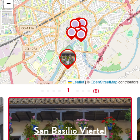
−
Leaflet
|
©
OpenStreetMap
contributors
1
(
8
)
San Basilio Viertel