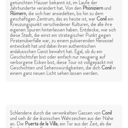
getünchten Häuser bekannt ist, im Laufe der
Jahrhunderte verändert hat. Von den
Phöniziern
und
Römern
, die sich hier ansiedelten, bis hin zu dem
geschäftigen Zentrum, das es heute ist, war
Conil
ein
Kreuzungspunkt verschiedener Kulturen, die alle ihre
eigenen Spuren hinterlassen haben. Entdecke, wie sich
diese Stadt, die einst ein strategischer Punkt gegen
Piratenüberfälle war, zu einem pulsierenden Reiseziel
entwickelt hat und dabei ihren authentischen
andalusischen Geist bewahrt hat. Egal, ob du ein
Geschichtsfan bist oder einfach nur neugierig auf
verborgene Ecken bist, diese Tour ist vollgepackt mit
Geschichten und Sehenswürdigkeiten, die dich
Conil
in
einem ganz neuen Licht sehen lassen werden.
Schlendere durch die verwinkelten Gassen von
Conil
und sieh dir die ikonischen Wahrzeichen aus der Nähe
an. Die
Puerta de la Villa
, ein Tor aus der Zeit, als die