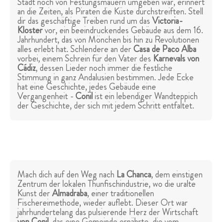
Stadt noch von Festungsmauern umgeben war, erinnert
an die Zeiten, als Piraten die Küste durchstreiften. Stell
dir das geschäftige Treiben rund um das
Victoria-
Kloster
vor, ein beeindruckendes Gebäude aus dem 16.
Jahrhundert, das von Mönchen bis hin zu Revolutionen
alles erlebt hat. Schlendere an der
Casa de Paco Alba
vorbei, einem Schrein für den Vater des
Karnevals von
Cádiz
, dessen Lieder noch immer die festliche
Stimmung in ganz Andalusien bestimmen. Jede Ecke
hat eine Geschichte, jedes Gebäude eine
Vergangenheit -
Conil
ist ein lebendiger Wandteppich
der Geschichte, der sich mit jedem Schritt entfaltet.
Mach dich auf den Weg nach
La Chanca
, dem einstigen
Zentrum der lokalen Thunfischindustrie, wo die uralte
Kunst der
Almadraba
, einer traditionellen
Fischereimethode, wieder auflebt. Dieser Ort war
jahrhundertelang das pulsierende Herz der Wirtschaft
von Conil
, das eine Gemeinde ernährte, die vom