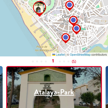
Leaflet
|
©
OpenStreetMap
contributors
1
(
5
)
Atalaya-Park