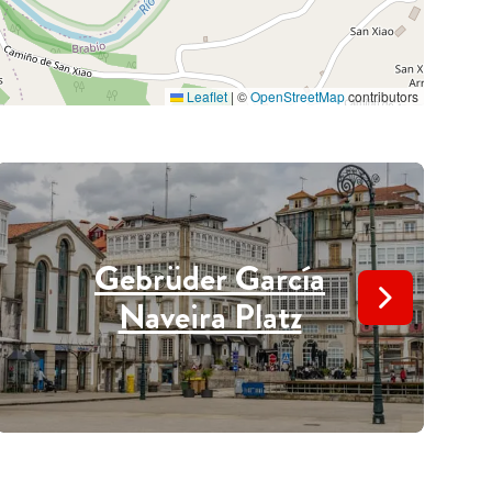
Leaflet
|
©
OpenStreetMap
contributors
Gebrüder García
Naveira Platz