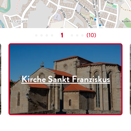
1
(
10
)
Kirche Sankt Franziskus