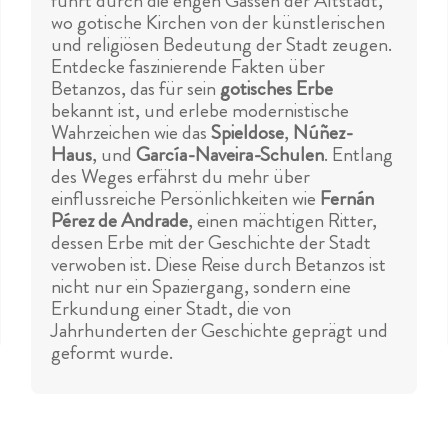
führt durch die engen Gassen der Altstadt,
wo gotische Kirchen von der künstlerischen
und religiösen Bedeutung der Stadt zeugen.
Entdecke faszinierende Fakten über
Betanzos, das für sein
gotisches Erbe
bekannt ist, und erlebe modernistische
Wahrzeichen wie das
Spieldose
,
Núñez-
Haus
, und
García-Naveira-Schulen
. Entlang
des Weges erfährst du mehr über
einflussreiche Persönlichkeiten wie
Fernán
Pérez de Andrade
, einen mächtigen Ritter,
dessen Erbe mit der Geschichte der Stadt
verwoben ist. Diese Reise durch Betanzos ist
nicht nur ein Spaziergang, sondern eine
Erkundung einer Stadt, die von
Jahrhunderten der Geschichte geprägt und
geformt wurde.