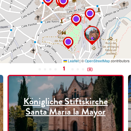
Leaflet
|
©
OpenStreetMap
contributors
1
(
8
)
Königliche Stiftskirche
Santa Maria la Mayor