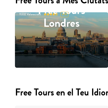
Free Tours a Més Ciutat
Free Tours
11332
Valoracions
4.91
Londres
Free Tours en el Teu Idi