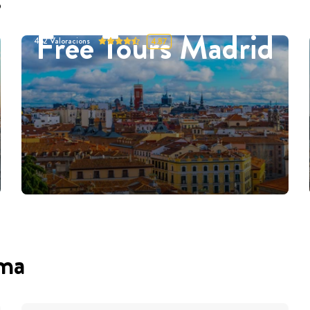
s
Free Tours Madrid
452
Valoracions
4.87
oma