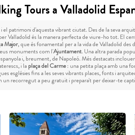
king Tours a Valladolid Espa
i el patrimoni d'aquesta vibrant ciutat. Des de la seva arquit
u per Valladolid és la manera perfecta de viure-ho tot. El cen
ça Major
, que és fonamental per a la vida de Valladolid des 
ls seus monuments com l'
Ajuntament
. Una altra parada popu
sa espanyola i, breument, de Napoleó. Més destacats incloue
terescs, i la
plaça del Carme
: una petita plaça amb una f
gues esglésies fins a les seves vibrants places, fonts i arqui
en un recorregut a peu gratuït i prepara't per deixar-te capti