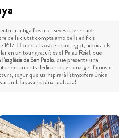
nya
ectura antiga fins a les seves interessants
tre de la ciutat compta amb bells edificis
de 1617. Durant el vostre recorregut, admira els
lar en un tour gratuït és el
Palau Reial
, que
n
l'església de San Pablo
, que presenta una
ont i monuments dedicats a personatges famosos
tectura, segur que us inspirarà l'atmosfera única
var amb la seva història i cultura!