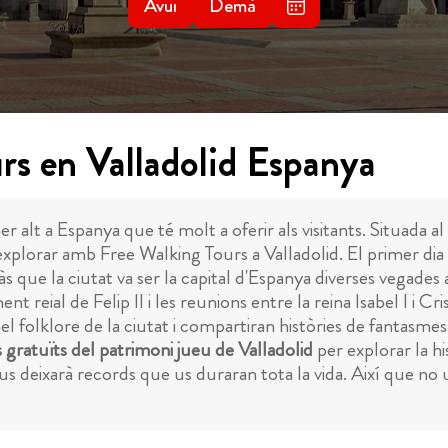
Avui
Demà
rs en Valladolid Espanya
per alt a Espanya que té molt a oferir als visitants. Situada a
 explorar amb Free Walking Tours a Valladolid. El primer dia
 que la ciutat va ser la capital d'Espanya diverses vegades al l
 reial de Felip II i les reunions entre la reina Isabel I i C
el folklore de la ciutat i compartiran històries de fantasmes
 gratuïts del patrimoni jueu de Valladolid
per explorar la his
us deixarà records que us duraran tota la vida. Així que no 