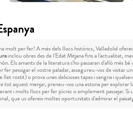
 Espanya
 molt per fer! A més dels llocs històrics, Valladolid ofereix
ura
inclou obres des de l'Edat Mitjana fins a l'actualitat, 
 Els amants de la literatura s'ho passaran d'allò més bé v
 fer pessigar el vostre paladar, assegureu-vos de visitar un d
 llet rostit) o ​​prova unes delicioses tapes i sangria i qualsev
e tot aquest menjar, preneu-vos una estona per explorar la 
rant i molts llocs per fer pícnic o simplement passejar. Si 
onal, que us ofereix moltes oportunitats d'admirar el paisatg