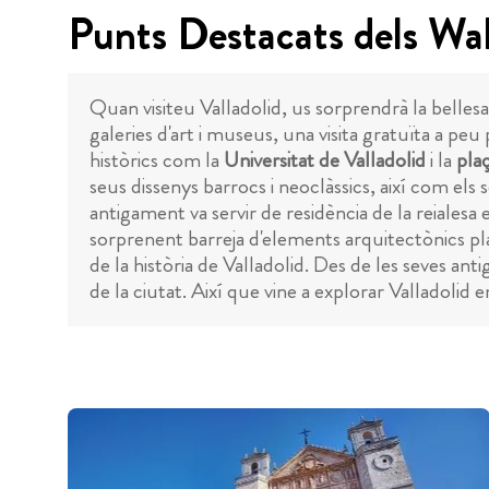
Punts Destacats dels Wal
Quan visiteu Valladolid, us sorprendrà la bellesa 
galeries d'art i museus, una visita gratuïta a pe
històrics com la
Universitat de Valladolid
i la
pla
seus dissenys barrocs i neoclàssics, així com e
antigament va servir de residència de la reiale
sorprenent barreja d'elements arquitectònics pla
de la història de Valladolid. Des de les seves anti
de la ciutat. Així que vine a explorar Valladolid 