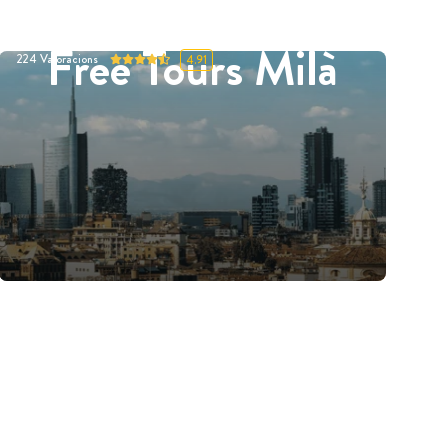
Free Tours Milà
224
Valoracions
4.91