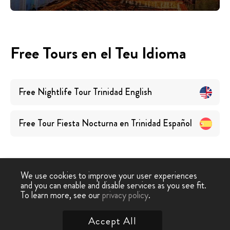
Free Tours en el Teu Idioma
Free Nightlife Tour Trinidad
English
Free Tour Fiesta Nocturna en Trinidad
Español
We use cookies to improve your user experiences
and you can enable and disable services as you see fit.
Free Walking
Free Tour
Free Tour Oci Nocturn
To learn more, see our
privacy policy
.
-
›
Tour
Trinidad
Trinidad
Accept All