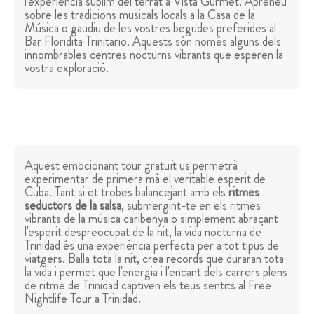
l'experiència sublim del terrat a Vista Gurmet. Apreneu
sobre les tradicions musicals locals a la Casa de la
Música o gaudiu de les vostres begudes preferides al
Bar Floridita Trinitario. Aquests són només alguns dels
innombrables centres nocturns vibrants que esperen la
vostra exploració.
Aquest emocionant tour gratuït us permetrà
experimentar de primera mà el veritable esperit de
Cuba. Tant si et trobes balancejant amb els
ritmes
seductors de la salsa
, submergint-te en els ritmes
vibrants de la música caribenya o simplement abraçant
l'esperit despreocupat de la nit, la vida nocturna de
Trinidad és una experiència perfecta per a tot tipus de
viatgers. Balla tota la nit, crea records que duraran tota
la vida i permet que l'energia i l'encant dels carrers plens
de ritme de Trinidad captiven els teus sentits al Free
Nightlife Tour a Trinidad.