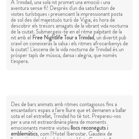
A Trinidad, una sola nit promet una emoció i una
aventura sense fi! Després d'un dia satisfactori de
visites turístiques i presenciant la impressionant posta
de sol des del majestuós turó de Vigia, és hora de
descobrir els tresors amagats de la vibrant vida nocturna
de la ciutat. Submergeix-te en el ritme palpitant de la
nit amb el
Free Nightlife Tour a Trinidad
, un divertit pub
crawl on coneixeràs la salsa i els ritmes afrocaribenys de
la ciutat! L'escena de la vida nocturna de Trinidad és un
pròsper tapís de música, dansa i alegria, que només
t'espera.
Des de bars animats amb ritmes contagiosos fins a
encantadors espais a l'aire lliure que et demanen a ballar
sota el cel estrellat, Trinidad ho té tot. Prepareu-vos
per a una nit extraordinària plena de moments
emocionants mentre visiteu
llocs reconeguts i
emblemàtics
, com l'Hotel Iberostar. Gaudeix de