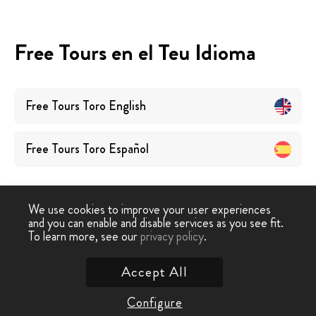
Free Tours en el Teu Idioma
Free Tours
Toro
English
Free Tours
Toro
Español
We use cookies to improve your user experiences
and you can enable and disable services as you see fit.
To learn more, see our
privacy policy
.
Free Tour
›
Toro
Accept All
Contacta amb Nosaltres
Configure