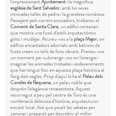
l'impressionant
Ajuntament
i la magnífica
església de Sant Salvador
, amb les seves
intricades talles de pedra i la grandesa romànica.
Passejant pels carrers encisadors, trobareu el
Convent de Santa Clara
, un edifici centenari
que mostra una fusió d'estils arquitectònics
gòtic i mudèjar. Atureu-vos a la
plaça Major
, on
edificis encantadors adornats amb balcons de
fusta creen un teló de fons vibrant. Preneu-vos
un moment per submergir-vos en l'energia i
imaginar les animades trobades i esdeveniments
que han tingut lloc en aquesta plaça històrica al
llarg dels segles. Prop d'aquí hi ha el
Palau dels
Condes de Requena
, un palau noble que
desprèn l'elegància renaixentista. Aquest
recorregut a peu pel centre de Toro és una
combinació deliciosa d'història, arquitectura i
encant local. Així que posa't les sabates per
caminar i prepara't per descobrir el millor