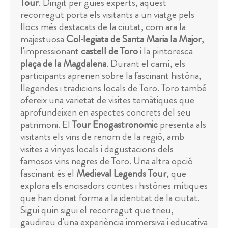
Tour
. Dirigit per guies experts, aquest
recorregut porta els visitants a un viatge pels
llocs més destacats de la ciutat, com ara la
majestuosa
Col·legiata de Santa Maria la Major
,
l'impressionant
castell de Toro
i la pintoresca
plaça de la Magdalena
. Durant el camí, els
participants aprenen sobre la fascinant història,
llegendes i tradicions locals de Toro. Toro també
ofereix una varietat de visites temàtiques que
aprofundeixen en aspectes concrets del seu
patrimoni. El
Tour Enogastronomic
presenta als
visitants els vins de renom de la regió, amb
visites a vinyes locals i degustacions dels
famosos vins negres de Toro. Una altra opció
fascinant és el
Medieval Legends Tour
, que
explora els encisadors contes i històries mítiques
que han donat forma a la identitat de la ciutat.
Sigui quin sigui el recorregut que trieu,
gaudireu d'una experiència immersiva i educativa