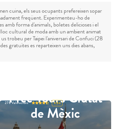
tenen cuina, els seus ocupants prefereixen sopar
xtremadament freqüent. Experimenteu-ho de
s amb forma d'animals, boletes delicioses i el
 lloc cultural de moda amb un ambient animat
 us trobeu per Taipei l'aniversari de Confuci (28
des gratuïtes es reparteixen uns dies abans,
Free Tours Ciutat
278
Valoracions
4.84
de Mèxic