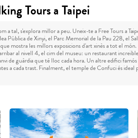
king Tours a Taipei
om a tal, s'explora millor a peu. Uneix-te a Free Tours a Tai
a Pública de Xinyi, el Parc Memorial de la Pau 228, el Saló
 que mostra les millors exposicions d'art xinès a tot el món
arribar al nivell 4, el cim del museu: un restaurant increï
canvi de guàrdia que té lloc cada hora. Un altre edifici famós d
ntes a cada trast. Finalment, el temple de Confuci és ideal