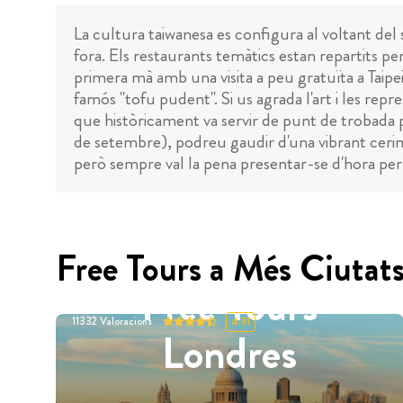
La cultura taiwanesa es configura al voltant del
fora. Els restaurants temàtics estan repartits 
primera mà amb una visita a peu gratuïta a Taipei
famós "tofu pudent". Si us agrada l'art i les rep
que històricament va servir de punt de trobada pe
de setembre), podreu gaudir d'una vibrant cerimò
però sempre val la pena presentar-se d'hora pe
Free Tours a Més Ciutat
Free Tours
11332
Valoracions
4.91
Londres