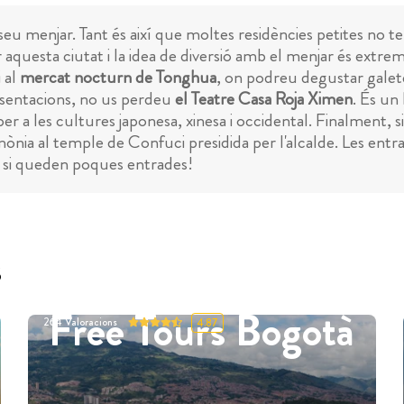
 seu menjar. Tant és així que moltes residències petites no 
per aquesta ciutat i la idea de diversió amb el menjar és e
 al
mercat nocturn de Tonghua
, on podreu degustar galete
resentacions, no us perdeu
el Teatre Casa Roja Ximen
. És un
r a les cultures japonesa, xinesa i occidental. Finalment, si
nia al temple de Confuci presidida per l'alcalde. Les entra
r si queden poques entrades!
s
Free Tours Bogotà
264
Valoracions
4.87