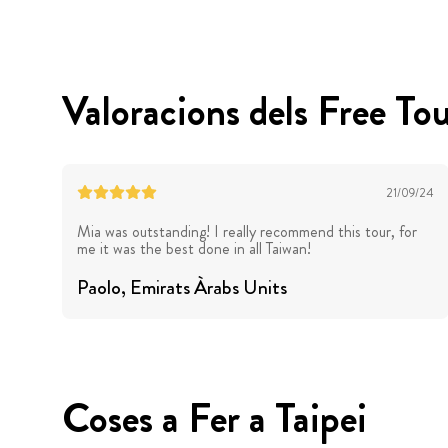
Valoracions dels Free Tou
21/09/24
Mia was outstanding! I really recommend this tour, for
me it was the best done in all Taiwan!
Paolo
, Emirats Àrabs Units
Coses a Fer a Taipei