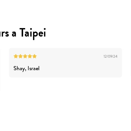
rs a Taipei
12/09/24
Shay
, Israel