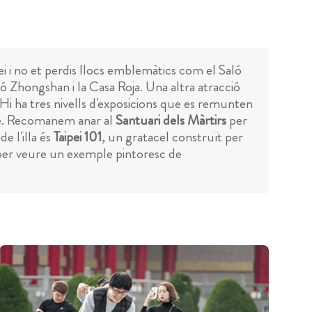
pei i no et perdis llocs emblemàtics com el Saló
 Zhongshan i la Casa Roja. Una altra atracció
. Hi ha tres nivells d'exposicions que es remunten
ble. Recomanem anar al
Santuari dels Màrtirs
per
e l'illa és
Taipei 101
, un gratacel construït per
 per veure un exemple pintoresc de