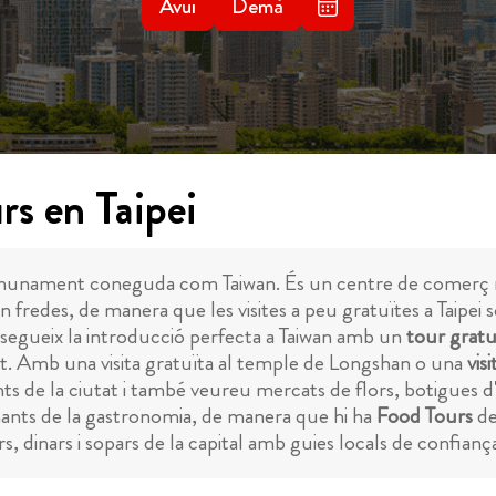
Avui
Demà
rs en Taipei
, comunament coneguda com Taiwan. És un centre de comerç 
 fredes, de manera que les visites a peu gratuïtes a Taipei 
segueix la introducció perfecta a Taiwan amb un
tour gratuï
utat. Amb una visita gratuïta al temple de Longshan o una
vis
ts de la ciutat i també veureu mercats de flors, botigues d'
ants de la gastronomia, de manera que hi ha
Food Tours
de
 dinars i sopars de la capital amb guies locals de confianç