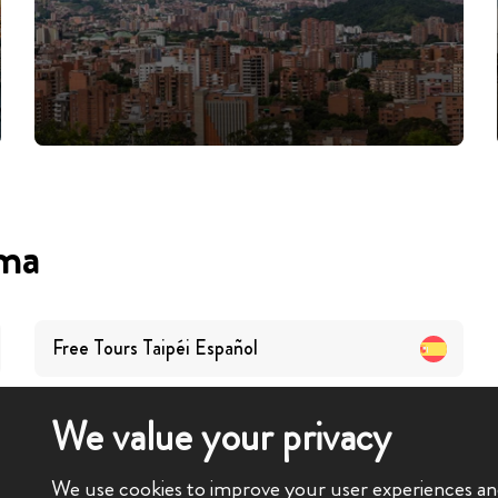
oma
Free Tours
Taipéi
Español
We value your privacy
We use cookies to improve your user experiences and 