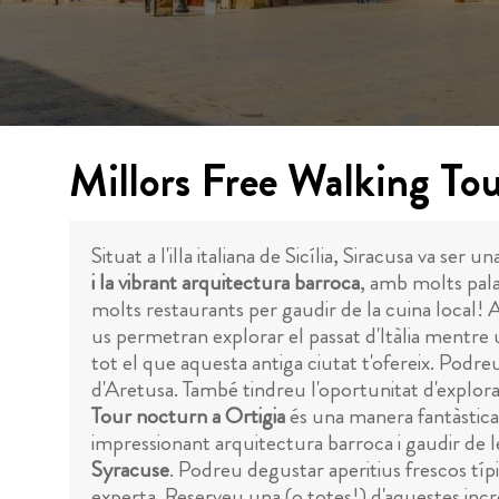
Millors Free Walking Tou
Situat a l'illa italiana de Sicília, Siracusa va se
i la vibrant arquitectura barroca
, amb molts pala
molts restaurants per gaudir de la cuina local! 
us permetran explorar el passat d'Itàlia mentre 
tot el que aquesta antiga ciutat t'ofereix. Podr
d'Aretusa. També tindreu l'oportunitat d'explorar
Tour nocturn a Ortigia
és una manera fantàstica 
impressionant arquitectura barroca i gaudir de l
Syracuse
. Podreu degustar aperitius frescos típic
experta. Reserveu una (o totes!) d'aquestes increï