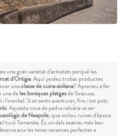
ix una gran varietat d'activitats perquè les
cat d'Ortigia
. Aquí podeu trobar productes
provar una
classe de cuina siciliana
? Apreneu a fer
en una de
les boniques platges
de Siracusa.
l'snorkel. Si et sents aventurer, fins i tot pots
nís
. Aquesta cova de pedra calcària va ser
queològic de Neapolis
, que inclou ruïnes d'època
del turó Temenite. És un dels teatres més ben
Reserva avui les teves vacances perfectes a