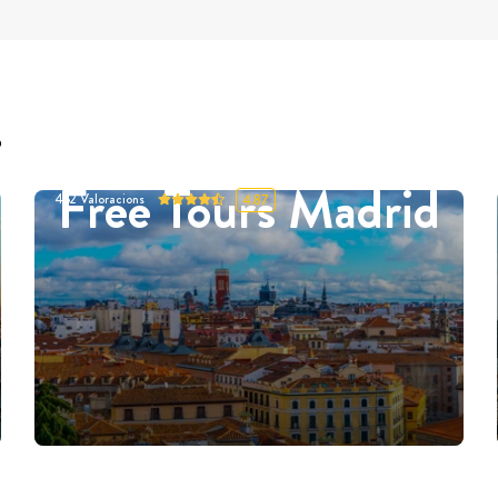
s
Free Tours Madrid
452
Valoracions
4.87