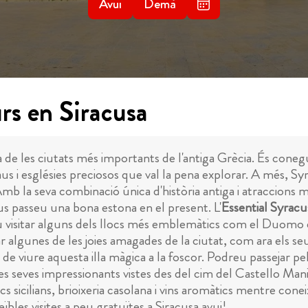
Avui
Demà
rs en Siracusa
r una de les ciutats més importants de l'antiga Grècia. És cone
us i esglésies preciosos que val la pena explorar. A més, S
Amb la seva combinació única d'història antiga i atraccions 
us passeu una bona estona en el present. L'
Essential Syracu
eu visitar alguns dels llocs més emblemàtics com el Duomo d
 algunes de les joies amagades de la ciutat, com ara els seu
de viure aquesta illa màgica a la foscor. Podreu passejar pe
es seves impressionants vistes des del cim del Castello Mani
s sicilians, brioixeria casolana i vins aromàtics mentre conei
bles visites a peu gratuïtes a Siracusa avui!