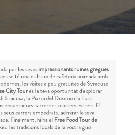
guda per les seves
impressionants ruïnes gregues
yracuse té una cultura de cafeteria animada amb
modernes, les visites a peu gratuïtes de Syracuse
se City Tour
és la teva oportunitat d'explorar
i Siracusa, la Piazza del Duomo i la Font
s encantadors carrerons i carrers estrets. El
ls seus carrers empedrats, admirar la seva
ace. Finalment, hi ha el
Free Food Tour de
xeu les tradicions locals de la vostra guia