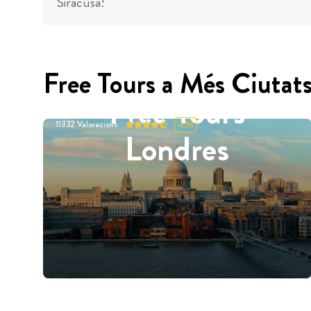
Siracusa!
Free Tours a Més Ciutat
Free Tours
11332
Valoracions
4.91
Londres