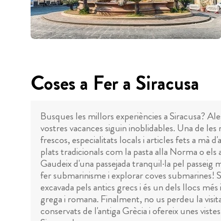
Coses a Fer a Siracusa
Busques les millors experiències a Siracusa? Ales
vostres vacances siguin inoblidables. Una de les 
frescos, especialitats locals i articles fets a mà
plats tradicionals com la pasta alla Norma o el
Gaudeix d'una passejada tranquil·la pel passeig ma
fer submarinisme i explorar coves submarines! Si
excavada pels antics grecs i és un dels llocs mé
grega i romana. Finalment, no us perdeu la visit
conservats de l'antiga Grècia i ofereix unes vist