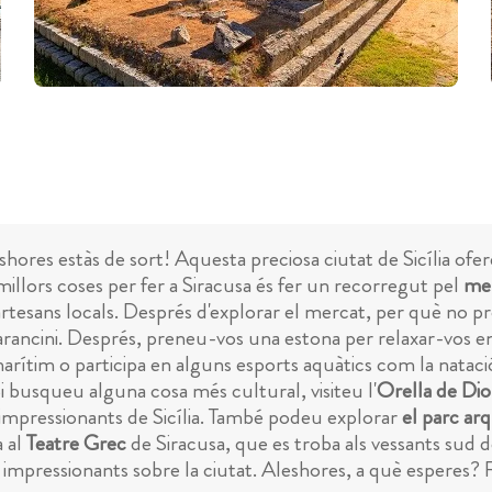
hores estàs de sort! Aquesta preciosa ciutat de Sicília ofere
millors coses per fer a Siracusa és fer un recorregut pel
mer
 d'artesans locals. Després d'explorar el mercat, per què no 
s arancini. Després, preneu-vos una estona per relaxar-vos 
rítim o participa en alguns esports aquàtics com la natació i 
 busqueu alguna cosa més cultural, visiteu l'
Orella de Dio
s impressionants de Sicília. També podeu explorar
el parc ar
a al
Teatre Grec
de Siracusa, que es troba als vessants sud 
es impressionants sobre la ciutat. Aleshores, a què esperes? 