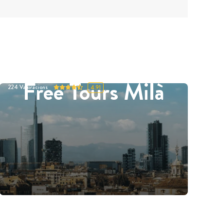
Free Tours Milà
224
Valoracions
4.91