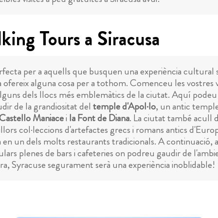
king Tours a Siracusa
perfecta per a aquells que busquen una experiència cultural s
usa ofereix alguna cosa per a tothom. Comenceu les vostres v
lguns dels llocs més emblemàtics de la ciutat. Aquí podeu
dir de la grandiositat del
temple d'Apol·lo
, un antic temple
 Castello Maniace
i
la Font de Diana
. La ciutat també acull
lors col·leccions d'artefactes grecs i romans antics d'Europ
na en un dels molts restaurants tradicionals. A continuació,
ars plenes de bars i cafeteries on podreu gaudir de l'ambie
tura, Syracuse segurament serà una experiència inoblidable!