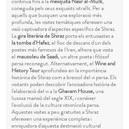
continua fins a la
mesquita Nasir al-Mulk
,
coneguda pels seus exquisits vitralls. Per a
aquells que busquen una exploració més
profunda, les visites temàtiques ofereixen una
visió captivadora d'aspectes específics de Shiraz.
La
gira literària de Shiraz
porta els entusiastes a
la tomba d'Hafez
, el lloc de descans d'un dels
poetes més famosos de l'Iran, alhora que visita
el
mausoleu de Saadi
, un altre poeta i filòsof
persa reconegut. Alternativament, el
Wine and
History Tour
aprofundeix en la importància
històrica de Shiraz com a bressol del vi persa. Els
visitants poden descobrir l'encisadora història de
l'elaboració del vi a la
Ghavam House,
una
luxosa mansió del segle XIX, i conèixer
l'evolució de la cultura vitivinícola persa.
Aquestes visites a peu gratuïtes a Shiraz
ofereixen una experiència completa i
enriquidora d'aquesta destinació cultural