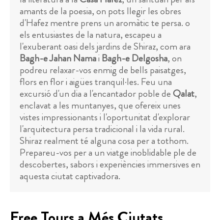
amants de la poesia, on pots llegir les obres
d'Hafez mentre prens un aromàtic te persa. o
els entusiastes de la natura, escapeu a
l'exuberant oasi dels jardins de Shiraz, com ara
Bagh-e Jahan Nama
i
Bagh-e Delgosha
, on
podreu relaxar-vos enmig de bells paisatges,
flors en flor i aigües tranquil·les. Feu una
excursió d'un dia a l'encantador poble de
Qalat
,
enclavat a les muntanyes, que ofereix unes
vistes impressionants i l'oportunitat d'explorar
l'arquitectura persa tradicional i la vida rural.
Shiraz realment té alguna cosa per a tothom.
Prepareu-vos per a un viatge inoblidable ple de
descobertes, sabors i experiències immersives en
aquesta ciutat captivadora.
Free Tours a Més Ciutats