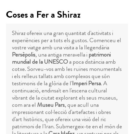
Coses a Fer a Shiraz
Shiraz ofereix una gran quantitat d'activitats i
experiències per a tots els gustos. Comenceu el
vostre viatge amb una visita a la llegendària
Persèpolis
, una antiga meravella i
patrimoni
mundial de la UNESCO
a poca distància amb
cotxe. Sorveu-vos amb les ruïnes monumentals
i els relleus tallats amb complexos que són
testimonis de la glòria de l'
Imperi Persa
. A
continuació, endinsa't en l'escena cultural
vibrant de la ciutat explorant els seus museus,
com ara el
Museu Pars
, que acull una
impressionant col·lecció d'artefactes i obres
d'art històrics, que ofereix una visió del ric
patrimoni de l'Iran. Submergeix-te en el món de
la literatura a la
Casa Hafez
, un santuari per als