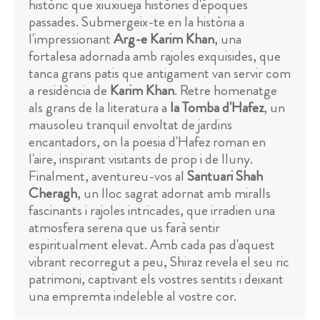
històric que xiuxiueja històries d'èpoques
passades. Submergeix-te en la història a
l'impressionant
Arg-e Karim Khan
, una
fortalesa adornada amb rajoles exquisides, que
tanca grans patis que antigament van servir com
a residència de
Karim Khan
. Retre homenatge
als grans de la literatura a
la Tomba d'Hafez
, un
mausoleu tranquil envoltat de jardins
encantadors, on la poesia d'Hafez roman en
l'aire, inspirant visitants de prop i de lluny.
Finalment, aventureu-vos al
Santuari Shah
Cheragh
, un lloc sagrat adornat amb miralls
fascinants i rajoles intricades, que irradien una
atmosfera serena que us farà sentir
espiritualment elevat. Amb cada pas d'aquest
vibrant recorregut a peu, Shiraz revela el seu ric
patrimoni, captivant els vostres sentits i deixant
una empremta indeleble al vostre cor.