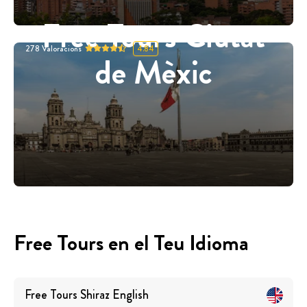
Free Tours Ciutat
278
Valoracions
4.84
de Mèxic
Free Tours en el Teu Idioma
Free Tours
Shiraz
English