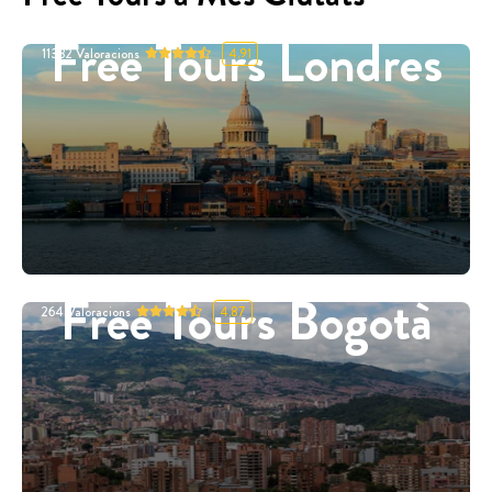
Free Tours Londres
11332
Valoracions
4.91
Free Tours Bogotà
264
Valoracions
4.87