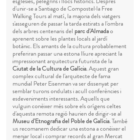
esglésies, pelegrins i llocs històrics. Després
d'unir-se a Santiago de Compostel·la Free
Walking Tours al matí, la majoria dels viatgers
s'asseguren de passar la tarda estirats a l'ombra
dels arbres centenaris del
parc d'Almada
o
aprenent sobre les plantes locals al jardí
botànic. Els amants de la cultura probablement
preferiran passar una estona lliure apreciant la
impressionant arquitectura futurista de la
Ciutat de la Cultura de Galícia
. Aquest gran
complex cultural de l'arquitecte de fama
mundial Peter Eisenman va ser dissenyat per
semblar turons ondulats i acull conferències i
esdeveniments interessants. Aquells que
vulguin conèixer més sobre els orígens celtes
d'aquesta remota regió haurien de dirigir-se al
Museu d'Etnografia del Poble de Galícia
. També
us recomanem dedicar una estona a conèixer el
menjar local i comprar records al gran Mercat