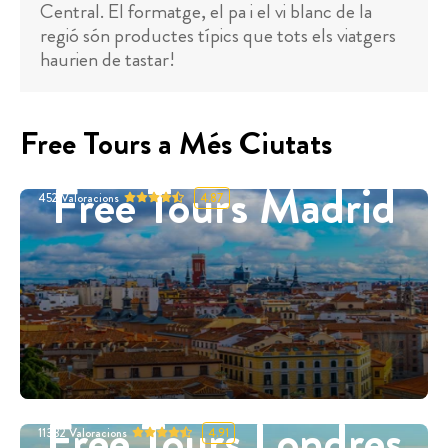
Central. El formatge, el pa i el vi blanc de la
regió són productes típics que tots els viatgers
haurien de tastar!
Free Tours a Més Ciutats
Free Tours Madrid
452
Valoracions
4.87
Free Tours Londres
11332
Valoracions
4.91