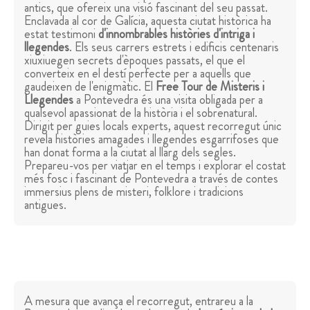
antics, que ofereix una visió fascinant del seu passat.
Enclavada al cor de Galícia, aquesta ciutat històrica ha
estat testimoni
d'innombrables històries d'intriga i
llegendes
. Els seus carrers estrets i edificis centenaris
xiuxiuegen secrets d'èpoques passats, el que el
converteix en el destí perfecte per a aquells que
gaudeixen de l'enigmàtic. El
Free Tour de Misteris i
Llegendes
a Pontevedra és una visita obligada per a
qualsevol apassionat de la història i el sobrenatural.
Dirigit per guies locals experts, aquest recorregut únic
revela històries amagades i llegendes esgarrifoses que
han donat forma a la ciutat al llarg dels segles.
Prepareu-vos per viatjar en el temps i explorar el costat
més fosc i fascinant de Pontevedra a través de contes
immersius plens de misteri, folklore i tradicions
antigues.
A mesura que avança el recorregut, entrareu a la