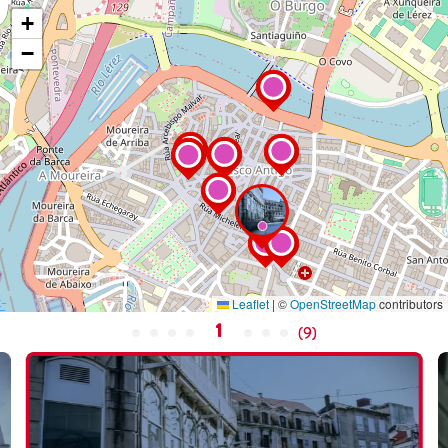
+
−
Leaflet
|
©
OpenStreetMap
contributors
1
(
9
)