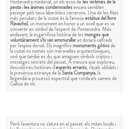
Pontevedra medieval, on els ecos de
les víctimes de la
pesta
i
les ànimes condemnades
encara semblen
passejar pels seus laberíntics carrerons. Una de les fites
més peculiars de la ciutat és la famosa
estàtua del lloro
Ravachol
, un monument en honor a un ocell que es va
convertir en símbol de l'esperit de Pontevedra. Més
endavant, la esgarrifosa història de les
monges que
voluntàriament s'hi van emmurallar
et donarà calfreds
per l'espina dorsal. Els magnífics
monuments gòtics
de
la ciutat no només són meravelles arquitectòniques,
sinó que també es diu que amaguen símbols críptics i
missatges secrets del passat. A mesura que exploreu,
descobrireu històries d'
esperits errants
, rituals oblidats i
la presència estranya de la
Santa Companyia
, la
llegendària processó espectral que ronda els camins de
Galícia de nit.
Però l'aventura no s'atura en el passat: els mites locals i