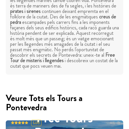
les llegendes marines també cobren vida. Pontevedra
és terra de mariners des de fa segles, i les històries de
pirates i sirenes
continuen deixant empremta en el
folklore de la ciutat. Des de les enigmàtiques
creus de
pedra
escampades pels carrers fins a les imponents
façanes dels seus edificis històrics, cada racó guarda una
història pendent de ser explicada. Aquest recorregut
és molt més que un passeig; és un viatge emocionant
per les llegendes més amagades de la ciutat i el seu
passat més enigmàtic. No perdis l'oportunitat de
descobrir els secrets de Pontevedra: uneix-te al
Free
Tour de misteris i llegendes
i descobreix un costat de la
ciutat que pocs veuen mai.
Veure Tots els Tours a
Pontevedra
Free Tours
5.00