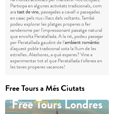
Participa en algunes activitats tradicionals, com
ara
tast de vins
, passejades a cavall o passejades
en caiac pels rius i llacs dels voltants. També
podeu explorar les platges properes o fer
senderisme per l'impressionant paisatge natural
que envolta Peratallada. A la nit, podeu passejar
per Peratallada gaudint de l'
ambient romàntic
d'aquest poble tradicional sota la llum de les
estrelles. Aleshores, a què esperes? Vine a
experimentar tot el que Peratallada t'ofereix en
les teves properes vacances!
Free Tours a Més Ciutats
Free Tours Londres
11332
Valoracions
4.91