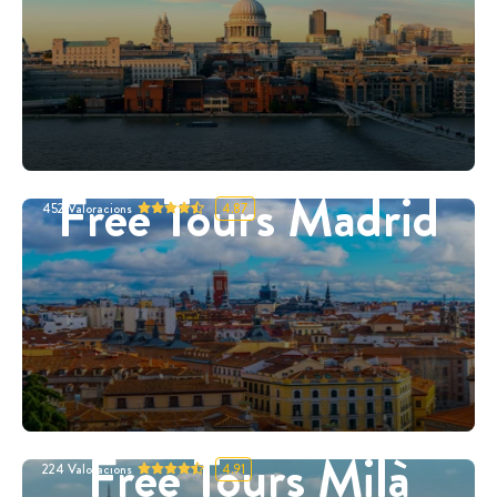
Free Tours Madrid
452
Valoracions
4.87
Free Tours Milà
224
Valoracions
4.91