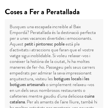
Coses a Fer a Peratallada
Busques una escapada increïble al Baix
Empordà? Peratallada és la destinació perfecta
per a unes vacances divertides i emocionants.
Aquest
petit i pintoresc poble
està ple
d'activitats i atraccions que faran que el vostre
viatge sigui inoblidable. Si voleu relaxar-vos i
conèixer la història de la ciutat, hi ha moltes
maneres de fer-ho. Passegeu pels seus carrers
empedrats per admirar la seva impressionant
arquitectura, visiteu les
botigues locals i les
botigues artesanals
o simplement relaxeu-vos
en un dels seus nombrosos restaurants o
cafeteries mentre gaudiu d'una deliciosa
cuina
catalana
. Per als amants de l'aire lliure, també hi
ha moltes activitats per mantenir-vos ocupats.