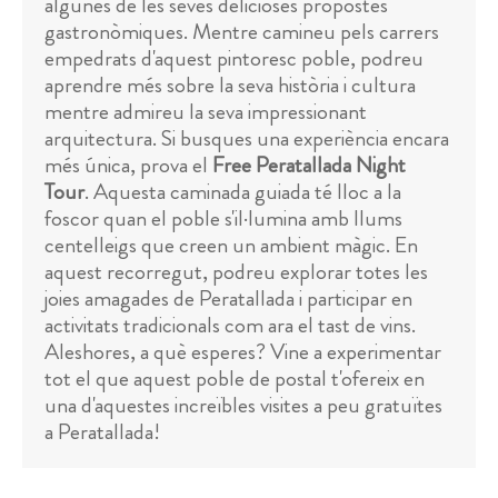
algunes de les seves delicioses propostes
gastronòmiques. Mentre camineu pels carrers
empedrats d'aquest pintoresc poble, podreu
aprendre més sobre la seva història i cultura
mentre admireu la seva impressionant
arquitectura. Si busques una experiència encara
més única, prova el
Free Peratallada Night
Tour
. Aquesta caminada guiada té lloc a la
foscor quan el poble s'il·lumina amb llums
centelleigs que creen un ambient màgic. En
aquest recorregut, podreu explorar totes les
joies amagades de Peratallada i participar en
activitats tradicionals com ara el tast de vins.
Aleshores, a què esperes? Vine a experimentar
tot el que aquest poble de postal t'ofereix en
una d'aquestes increïbles visites a peu gratuïtes
a Peratallada!