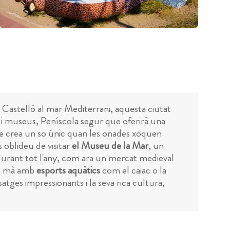
 Castelló al mar Mediterrani, aquesta ciutat
cs i museus, Peníscola segur que oferirà una
e crea un so únic quan les onades xoquen
s oblideu de visitar
el Museu de la Mar
, un
 durant tot l'any, com ara un mercat medieval
eva mà amb
esports aquàtics
com el caiac o la
tges impressionants i la seva rica cultura,