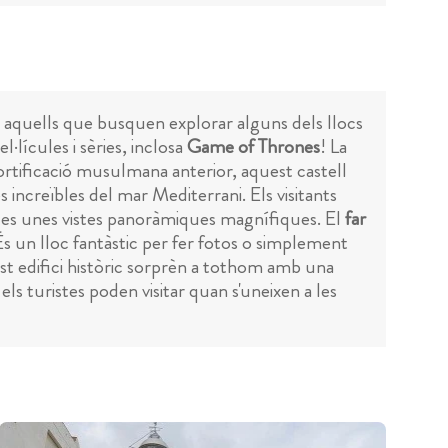
 aquells que busquen explorar alguns dels llocs
lícules i sèries, inclosa
Game of Thrones
! La
rtificació musulmana anterior, aquest castell
s increïbles del mar Mediterrani. Els visitants
istes unes vistes panoràmiques magnífiques. El
far
 És un lloc fantàstic per fer fotos o simplement
st edifici històric sorprèn a tothom amb una
s turistes poden visitar quan s'uneixen a les