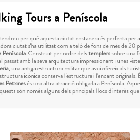
king Tours a Peníscola
endreu per què aquesta ciutat costanera és perfecta per a
a ciutat s'ha utilitzat com a teló de fons de més de 20 pel·
e Peníscola
. Construït per ordre dels
templers
sobre una fo
del passat amb la seva arquitectura impressionant i unes viste
eria
, una antiga estructura militar que avui ofereix als tur
tructura icònica conserva l'estructura i l'encant originals.
es Petxines
és una altra atracció obligada a Peníscola. Aque
ests són només alguns dels principals llocs d'interès que el