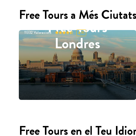
Free Tours a Més Ciutat
Free Tours
11332
Valoracions
4.91
Londres
Free Tours en el Teu Idi