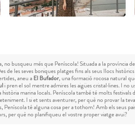
a, no busqueu més que Peníscola! Situada a la província de
es de les seves boniques platges fins als seus llocs històri
vertides, aneu a
El Bufador
, una formació rocosa natural qu
ul
i pren el sol mentre admires les aigües cristal·lines. I no u
a història marina locals. Peníscola també té molts festivals
eteniment. I si et sents aventurer, per què no provar la t
 Peníscola té alguna cosa per a tothom! Amb els seus paisa
ors, per què no planifiqueu el vostre proper viatge avui?