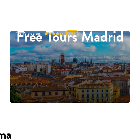
s
Free Tours Madrid
452
Valoracions
4.87
oma