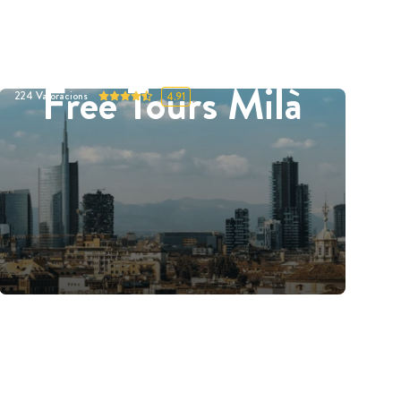
Free Tours Milà
224
Valoracions
4.91