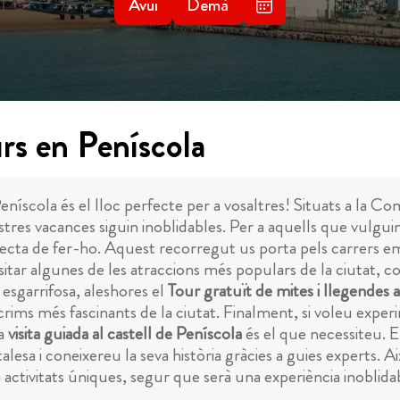
Avui
Demà
rs en Peníscola
níscola és el lloc perfecte per a vosaltres! Situats a la Co
tres vacances siguin inoblidables. Per a aquells que vulguin
ecta de fer-ho. Aquest recorregut us porta pels carrers e
itar algunes de les atraccions més populars de la ciutat, co
esgarrifosa, aleshores el
Tour gratuït de mites i llegendes 
i crims més fascinants de la ciutat. Finalment, si voleu exp
na
visita guiada al castell de Peníscola
és el que necessiteu. 
alesa i coneixereu la seva història gràcies a guies experts. Aix
 activitats úniques, segur que serà una experiència inoblida