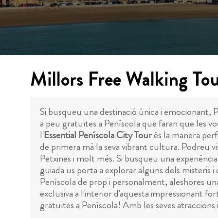
Millors Free Walking Tou
Si busqueu una destinació única i emocionant, Pe
a peu gratuïtes a Peníscola que faran que les vos
l'
Essential Peníscola City Tour
és la manera perf
de primera mà la seva vibrant cultura. Podreu vis
Petxines i molt més. Si busqueu una experiència 
guiada us porta a explorar alguns dels misteris 
Peníscola de prop i personalment, aleshores u
exclusiva a l'interior d'aquesta impressionant fort
gratuïtes a Peníscola! Amb les seves atraccions i