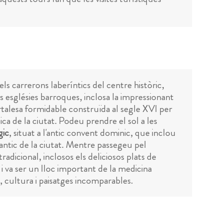
ls carrerons laberíntics del centre històric,
s esglésies barroques, inclosa la impressionant
rtalesa formidable construïda al segle XVI per
pica de la ciutat. Podeu prendre el sol a les
ic
, situat a l'antic convent dominic, que inclou
t antic de la ciutat. Mentre passegeu pel
radicional, inclosos els deliciosos plats de
 i va ser un lloc important de la medicina
, cultura i paisatges incomparables.