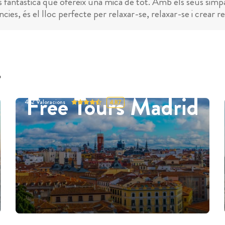
fantàstica que ofereix una mica de tot. Amb els seus simpàt
ències, és el lloc perfecte per relaxar-se, relaxar-se i crear r
s
Free Tours Madrid
452
Valoracions
4.87