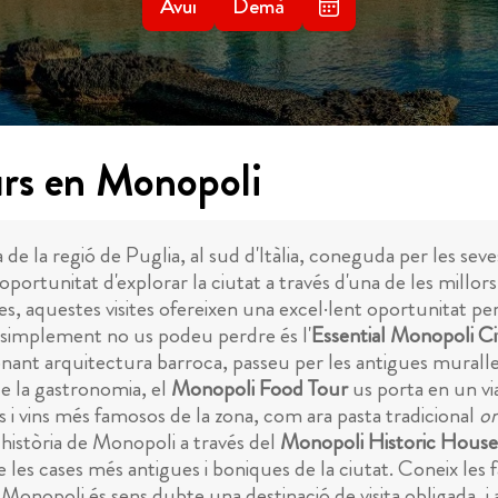
Avui
Demà
urs en Monopoli
 la regió de Puglia, al sud d'Itàlia, coneguda per les seves
l'oportunitat d'explorar la ciutat a través d'una de les mill
es, aquestes visites ofereixen una excel·lent oportunitat per 
ue simplement no us podeu perdre és l'
Essential Monopoli Ci
nant arquitectura barroca, passeu per les antigues muralles 
de la gastronomia, el
Monopoli Food Tour
us porta en un via
s i vins més famosos de la zona, com ara pasta tradicional
or
a història de Monopoli a través del
Monopoli Historic House
 de les cases més antigues i boniques de la ciutat. Coneix l
 Monopoli és sens dubte una destinació de visita obligada, i 