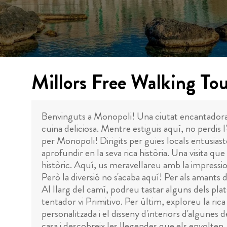
Millors Free Walking To
Benvinguts a Monopoli! Una ciutat encantadora de
cuina deliciosa. Mentre estiguis aquí, no perdis 
per Monopoli! Dirigits per guies locals entusiast
aprofundir en la seva rica història. Una visita q
històric. Aquí, us meravellareu amb la impressio
Però la diversió no s'acaba aquí! Per als amants 
Al llarg del camí, podreu tastar alguns dels plat
tentador vi Primitivo. Per últim, exploreu la ric
personalitzada i el disseny d'interiors d'algunes
casa i descobreix les llegendes que els envolten.