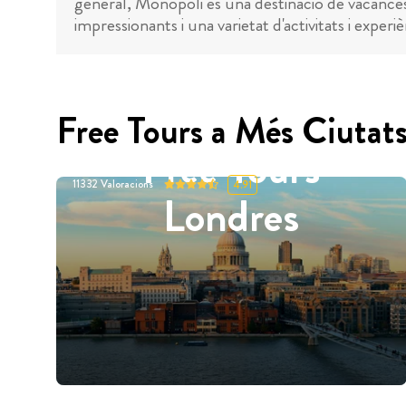
general, Monopoli és una destinació de vacances 
impressionants i una varietat d'activitats i experi
Free Tours a Més Ciutat
Free Tours
11332
Valoracions
4.91
Londres