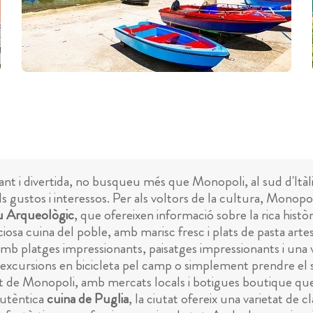
nt i divertida, no busqueu més que Monopoli, al sud d'Itàl
els gustos i interessos. Per als voltors de la cultura, Mon
 Arqueològic
, que ofereixen informació sobre la rica històr
ciosa cuina del poble, amb marisc fresc i plats de pasta artesa
mb platges impressionants, paisatges impressionants i una varie
er excursions en bicicleta pel camp o simplement prendre el 
de Monopoli, amb mercats locals i botigues boutique que ofe
autèntica
cuina de Puglia
, la ciutat ofereix una varietat de c