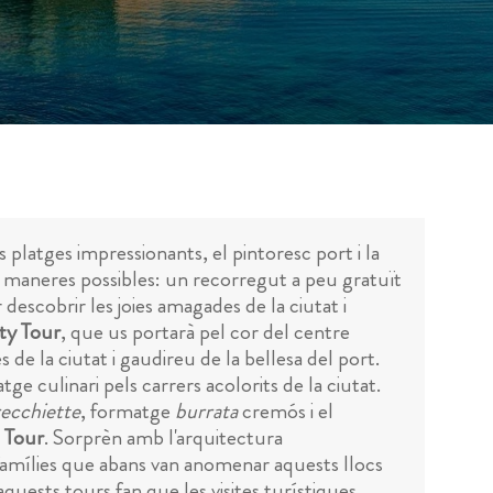
 platges impressionants, el pintoresc port i la
ors maneres possibles: un recorregut a peu gratuït
descobrir les joies amagades de la ciutat i
ty Tour
, que us portarà pel cor del centre
de la ciutat i gaudireu de la bellesa del port.
tge culinari pels carrers acolorits de la ciutat.
ecchiette
, formatge
burrata
cremós i el
 Tour
. Sorprèn amb l'arquitectura
es famílies que abans van anomenar aquests llocs
aquests tours fan que les visites turístiques