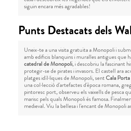
siguin encara més agradables!
Punts Destacats dels Wa
Uneix-te a una visita gratuïta a Monopoli i subm
amb edificis blanquins i muralles antigues que ha
catedral de Monopoli
, i descobriu la fascinant 
protegir-se de pirates i invasors. El castell ara a
platges idíl·liques de Monopoli, sent
Cala Porta
una col·lecció d'artefactes d'època romana, grega 
pintoresc port, observeu els vaixells de pesca que
marisc pels quals Monopoli és famosa. Finalment,
medieval. Viu la bellesa i l'encant de Monopoli a