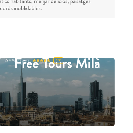
ics habitants, menjar deliciós, paisatges
ecords inoblidables.
Free Tours Milà
224
Valoracions
4.91