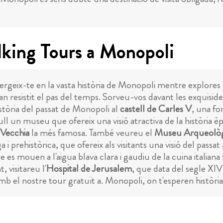
lking Tours a Monopoli
ergeix-te en la vasta història de Monopoli mentre explores e
n resistit el pas del temps. Sorveu-vos davant les exquiside
història del passat de Monopoli al
castell de Carles V
, una fo
cull un museu que ofereix una visió atractiva de la història è
 Vecchia
la més famosa. També veureu el
Museu Arqueològ
i prehistòrica, que ofereix als visitants una visió del passa
 es mouen a l'aigua blava clara i gaudiu de la cuina italiana t
 visitareu l'
Hospital de Jerusalem
, que data del segle XIV
mb el nostre tour gratuït a. Monopoli, on t'esperen història