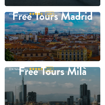
Free Tours Madrid
452
Valoracions
4.87
Free Tours Milà
224
Valoracions
4.91