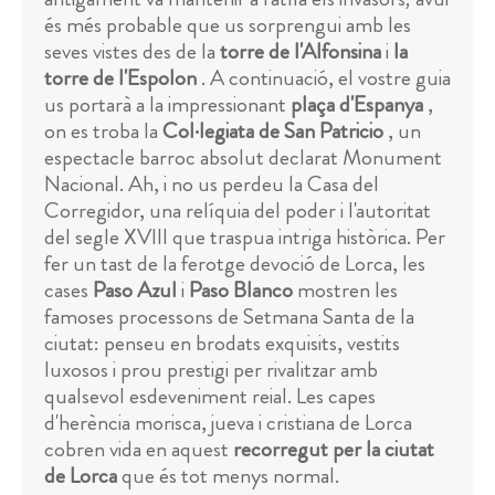
és més probable que us sorprengui amb les
seves vistes des de la
torre de l'Alfonsina
i
la
torre de l'Espolon
. A continuació, el vostre guia
us portarà a la impressionant
plaça d'Espanya
,
on es troba la
Col·legiata de San Patricio
, un
espectacle barroc absolut declarat Monument
Nacional. Ah, i no us perdeu la Casa del
Corregidor, una relíquia del poder i l'autoritat
del segle XVIII que traspua intriga històrica. Per
fer un tast de la ferotge devoció de Lorca, les
cases
Paso Azul
i
Paso Blanco
mostren les
famoses processons de Setmana Santa de la
ciutat: penseu en brodats exquisits, vestits
luxosos i prou prestigi per rivalitzar amb
qualsevol esdeveniment reial. Les capes
d'herència morisca, jueva i cristiana de Lorca
cobren vida en aquest
recorregut per la ciutat
de Lorca
que és tot menys normal.