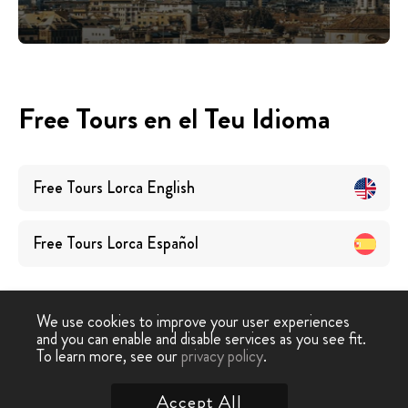
Free Tours en el Teu Idioma
Free Tours
Lorca
English
Free Tours
Lorca
Español
We use cookies to improve your user experiences
and you can enable and disable services as you see fit.
To learn more, see our
privacy policy
.
Free Tour
›
Lorca
Accept All