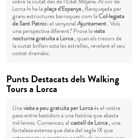
sobre la ciutat des de l'Edat Mitjana. Al cor de
Lorca hi ha la
plaça d'Espanya
, flanquejada per
grans estructures barroques com la
Col·legiata
de Sant Patrici
i el senyorial
Ajuntament
. Vols
una perspectiva diferent? Prova la
visita
nocturna gratuïta a Lorca
, quan els tresors de
la ciutat brillen sota les estrelles, revelant el seu
costat dramàtic.
Punts Destacats dels Walking
Tours a Lorca
Una
visita a peu gratuïta per Lorca
és el vostre
passi entre bastidors a una història que abasta
mil·lennis. Comenceu al
castell de Lorca
, una
fortalesa extensa que data del segle IX que
antigament va mantenir a ratlla els invasors; avui