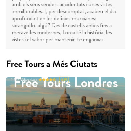
amb els seus senders accidentats i unes vistes
immillorables. I, per descomptat, acabeu el dia
aprofundint en les delícies murcianes:
sarangollo, algú? Des de castells antics fins a
meravelles modernes, Lorca té la història, les
vistes i el sabor per mantenir-te enganxat.
Free Tours a Més Ciutats
Free Tours Londres
11332
Valoracions
4.91