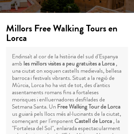
Millors Free Walking Tours en
Lorca
Endinsa't al cor de la història del sud d'Espanya
amb
les millors visites a peu gratuïtes a Lorca
,
una ciutat on xoquen castells medievals, bellesa
barroca i festivals vibrants. Situat a la regió de
Múrcia, Lorca ho ha vist de tot, des d'antics
assentaments romans fins a fortaleses
morisques i enlluernadores desfilades de
Setmana Santa. Un
Free Walking Tour de Lorca
us guiarà pels llocs més al·lucinants de la ciutat,
començant per l'imponent
Castell de Lorca
, la
"Fortalesa del Sol", enlairada espectacularment