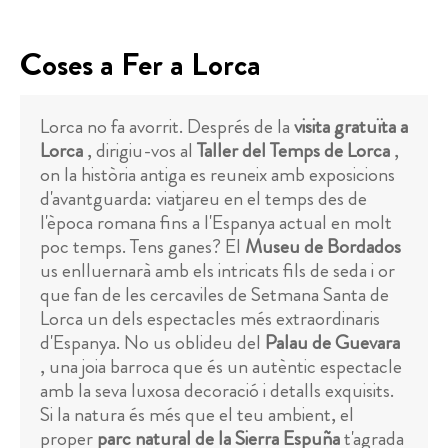
Coses a Fer a Lorca
Lorca no fa avorrit. Després de la
visita gratuïta a
Lorca
, dirigiu-vos al
Taller del Temps de Lorca
,
on la història antiga es reuneix amb exposicions
d'avantguarda: viatjareu en el temps des de
l'època romana fins a l'Espanya actual en molt
poc temps. Tens ganes? El
Museu de Bordados
us enlluernarà amb els intricats fils de seda i or
que fan de les cercaviles de Setmana Santa de
Lorca un dels espectacles més extraordinaris
d'Espanya. No us oblideu del
Palau de Guevara
, una joia barroca que és un autèntic espectacle
amb la seva luxosa decoració i detalls exquisits.
Si la natura és més que el teu ambient, el
proper
parc natural de la Sierra Espuña
t'agrada