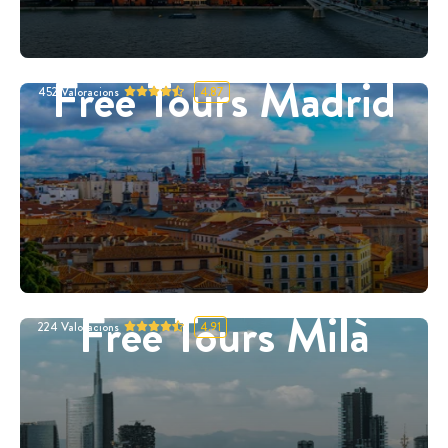
Free Tours Madrid
452
Valoracions
4.87
Free Tours Milà
224
Valoracions
4.91