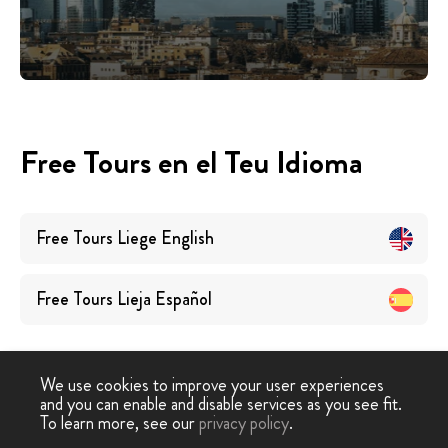
Free Tours en el Teu Idioma
Free Tours
Liege
English
Free Tours
Lieja
Español
We use cookies to improve your user experiences
and you can enable and disable services as you see fit.
To learn more, see our
privacy policy
.
Free Tour
›
Lieja