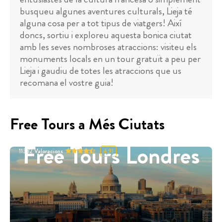
busqueu algunes aventures culturals, Lieja té
alguna cosa per a tot tipus de viatgers! Així
doncs, sortiu i exploreu aquesta bonica ciutat
amb les seves nombroses atraccions: visiteu els
monuments locals en un tour gratuït a peu per
Lieja i gaudiu de totes les atraccions que us
recomana el vostre guia!
Free Tours a Més Ciutats
Free Tours Londres
11332
Valoracions
4.91