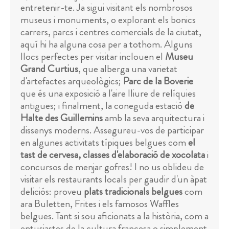
entretenir-te. Ja sigui visitant els nombrosos
museus i monuments, o explorant els bonics
carrers, parcs i centres comercials de la ciutat,
aquí hi ha alguna cosa per a tothom. Alguns
llocs perfectes per visitar inclouen el
Museu
Grand Curtius
, que alberga una varietat
d'artefactes arqueològics;
Parc de la Boverie
que és una exposició a l'aire lliure de relíquies
antigues; i finalment, la coneguda estació
de
Halte des Guillemins
amb la seva arquitectura i
dissenys moderns. Assegureu-vos de participar
en algunes activitats típiques belgues com
el
tast de cervesa, classes d'elaboració de xocolata
i
concursos de menjar gofres! I no us oblideu de
visitar els restaurants locals per gaudir d'un àpat
deliciós: proveu
plats tradicionals belgues
com
ara Buletten, Frites i els famosos Waffles
belgues. Tant si sou aficionats a la història, com a
entusiastes de la cultura francesa o simplement