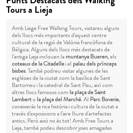
Punts Destacats dels Walking
Tours a Lieja
Amb Liege Free Walking Tours, visitareu alguns
dels llocs més importants d'aquest centre
cultural de la regió de Valònia francòfona de
Bèlgica. Alguns dels llocs més destacats de
l'antiga Lieja inclouen la
muntanya Bueren
, els
coteaux de la Citadelle
i el
palau dels prínceps
bisbes
. També podreu visitar algunes de les
esglésies de la ciutat com la basílica de Sant
Bartomeu i la catedral de Sant Pau, així com
altres llocs famosos com
la plaça de Saint
Lambert
o
la plaça del Marché
. Al
Parc Boverie
,
coneixeràs la rica història i cultura de la ciutat a
través d'exposicions a l'aire lliure d'artefactes
antics. Però això no és tot! Amb Free Tours a
Lieja, també podeu descobrir joies amagades