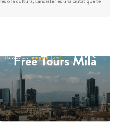
mpres o la cultura, Lancaster és una ciutat que té
Free Tours Milà
224
Valoracions
4.91