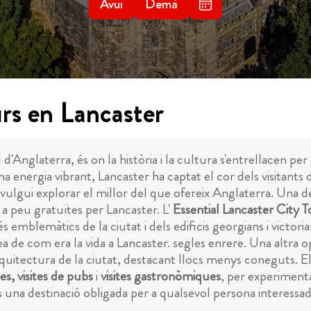
Avui
Demà
rs en Lancaster
 d'Anglaterra, és on la història i la cultura s'entrellacen p
na energia vibrant, Lancaster ha captat el cor dels visitant
vulgui explorar el millor del que ofereix Anglaterra. Una de
s a peu gratuïtes per Lancaster. L'
Essential Lancaster City 
s emblemàtics de la ciutat i dels edificis georgians i victor
idea de com era la vida a Lancaster. segles enrere. Una altra o
'arquitectura de la ciutat, destacant llocs menys coneguts. E
es, visites de pubs
i
visites gastronòmiques
, per experimenta
s una destinació obligada per a qualsevol persona interessa