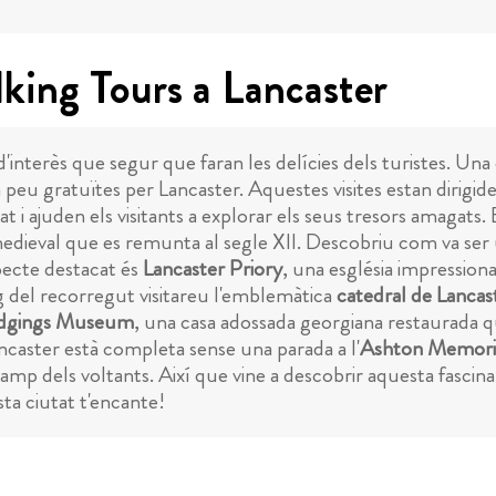
king Tours a Lancaster
 d'interès que segur que faran les delícies dels turistes. U
 a peu gratuïtes per Lancaster. Aquestes visites estan dirig
at i ajuden els visitants a explorar els seus tresors amagats
medieval que es remunta al segle XII. Descobriu com va ser u
specte destacat és
Lancaster Priory
, una església impression
g del recorregut visitareu l'emblemàtica
catedral de Lancas
odgings Museum
, una casa adossada georgiana restaurada qu
ancaster està completa sense una parada a l'
Ashton Memori
mp dels voltants. Així que vine a descobrir aquesta fascina
sta ciutat t'encante!