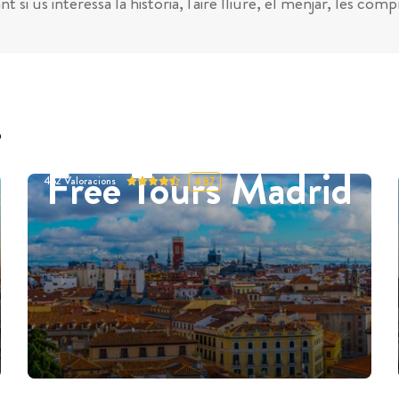
t si us interessa la història, l'aire lliure, el menjar, les co
s
Free Tours Madrid
452
Valoracions
4.87