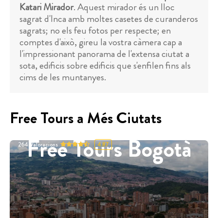
Katari Mirador
. Aquest mirador és un lloc
sagrat d'Inca amb moltes casetes de curanderos
sagrats; no els feu fotos per respecte; en
comptes d'això, gireu la vostra càmera cap a
l'impressionant panorama de l'extensa ciutat a
sota, edificis sobre edificis que s'enfilen fins als
cims de les muntanyes.
Free Tours a Més Ciutats
Free Tours Bogotà
264
Valoracions
4.87