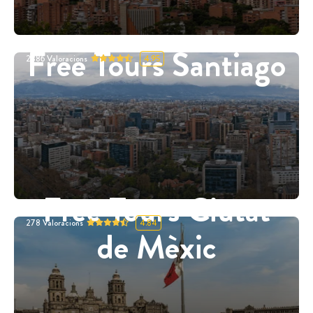
Free Tours Santiago
2886
Valoracions
4.95
Free Tours Ciutat
278
Valoracions
4.84
de Mèxic