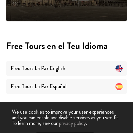
Free Tours en el Teu Idioma
Free Tours
La Paz
English
Free Tours
La Paz
Español
We use cookies to improve your user experiences
and you can enable and disable services as you see fit.
To learn more, see our
privacy policy
.
Free Tour
›
La Paz