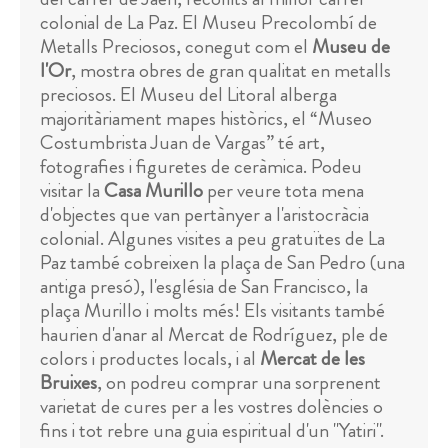
colonial de La Paz. El Museu Precolombí de
Metalls Preciosos, conegut com el
Museu de
l'Or
, mostra obres de gran qualitat en metalls
preciosos. El Museu del Litoral alberga
majoritàriament mapes històrics, el “Museo
Costumbrista Juan de Vargas” té art,
fotografies i figuretes de ceràmica. Podeu
visitar la
Casa Murillo
per veure tota mena
d'objectes que van pertànyer a l'aristocràcia
colonial. Algunes visites a peu gratuïtes de La
Paz també cobreixen la plaça de San Pedro (una
antiga presó), l'església de San Francisco, la
plaça Murillo i molts més! Els visitants també
haurien d'anar al Mercat de Rodríguez, ple de
colors i productes locals, i al
Mercat de les
Bruixes
, on podreu comprar una sorprenent
varietat de cures per a les vostres dolències o
fins i tot rebre una guia espiritual d'un "Yatiri".