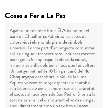
Coses a Fer a La Paz
Agafeu un telefèric fins a
El Alto
i visiteu el
barri de Chualluma. Admireu les cases de
colors vius i els murals plens de símbols
aimarans. Forma part d'un projecte comunitari,
així que sigueu respectuosos i educats mentre
passegeu. Un cop hàgiu explorat la ciutat,
mireu més enllà dels bells llocs que l'envolten.
Un viatge matinal de 10 km pel canó del
riu
Choqueyapu
descobrirà la Vall de la Luna.
Aquest vessant és força espectacular amb el
seu laberint de cims, canons i cactus, sobretot
el cactus al·lucinògen de San Pedro. Si teniu la
sort de tenir el cel clar durant el vostre viatge,
aneu directament amb un taxi fins a
Tupac