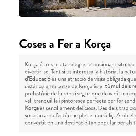
Coses a Fer a Korça
Korça és una ciutat alegre i emocionant situada a
divertir-se. Tant si us interessa la història, la n
d'Educació
és una atracció de visita obligada que 
distància amb cotxe de Korça és el
túmul dels reis
prehistòric de la zona i segur que deixarà una 
vall tranquil·la i pintoresca perfecta per fer sen
Korça
és senzillament deliciosa. Des dels tradicion
sortiran amb l'estómac ple i el cor feliç. Amb el 
convertit en una destinació tan popular per als t