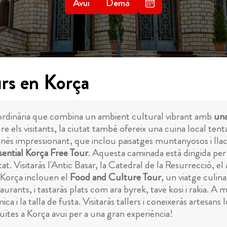
Avui
Demà
urs en Korça
raordinària que combina un ambient cultural vibrant amb
una
ure els visitants, la ciutat també ofereix una cuina local tent
anès impressionant, que inclou paisatges muntanyosos i llac
sential Korça Free Tour
. Aquesta caminada està dirigida per
iutat. Visitaràs l'Antic Basar, la Catedral de la Resurrecció, e
a Korça inclouen el
Food and Culture Tour
, un viatge culina
aurants, i tastaràs plats com ara byrek, tavë kosi i rakia. A 
mica i la talla de fusta. Visitaràs tallers i coneixeràs artesan
tuïtes a Korça avui per a una gran experiència!