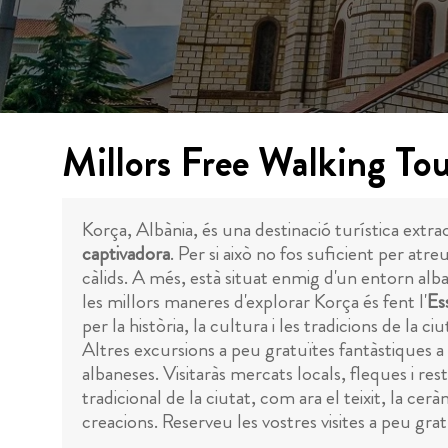
Millors Free Walking To
Korça, Albània, és una destinació turística ext
captivadora
. Per si això no fos suficient per atre
càlids. A més, està situat enmig d'un entorn alb
les millors maneres d'explorar Korça és fent l'
Es
per la història, la cultura i les tradicions de la c
Altres excursions a peu gratuïtes fantàstiques 
albaneses. Visitaràs mercats locals, fleques i rest
tradicional de la ciutat, com ara el teixit, la cerà
creacions. Reserveu les vostres visites a peu gra