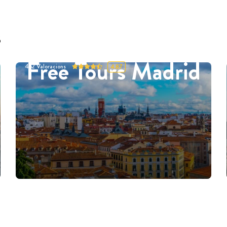
s
Free Tours Madrid
452
Valoracions
4.87