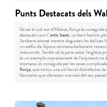
Punts Destacats dels Wa
Situat al sud-est d'Albània, Korça és coneguda pe
destacats com l'
antic basar
, un barri històric pl
l'ambient animat mentre degusten les delícies lo
un edifici de l'època otomana bellament restaurat
manuscrits. També val la pena visitar l'església pr
és un exemple impressionant de l'arquitectura de
otomana i és coneguda per les seves complicades 
Korça
, que inclou una col·lecció d'artefactes d
fascinants que ofereixen una visió del seu passat