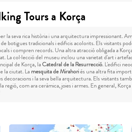
lking Tours a Korça
r la seva rica història i una arquitectura impressionant. Amb
e de botigues tradicionals i edificis acolorits. Els visitants po
cals i compren records. Una altra atracció obligada a Korça
. La col·lecció del museu inclou una varietat d'art i artefa
incipal de Korça, la
Catedral de la Resurrecció
. L'edifici ne
 la ciutat. La
mesquita de Mirahori
és una altra fita impor
decoracions i la seva bella arquitectura. Els visitants tam
e la regió, com ara ceràmica, joies i armes. En general, Kor
!