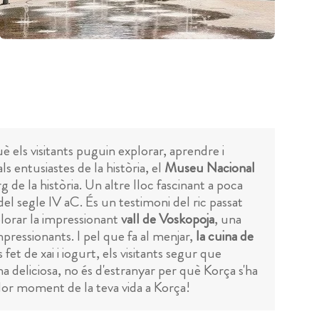
è els visitants puguin explorar, aprendre i
ls entusiastes de la història, el
Museu Nacional
g de la història. Un altre lloc fascinant a poca
el segle IV aC. És un testimoni del ric passat
plorar la impressionant
vall de Voskopoja
, una
mpressionants. I pel que fa al menjar,
la cuina de
 fet de xai i iogurt, els visitants segur que
na deliciosa, no és d'estranyar per què Korça s'ha
illor moment de la teva vida a Korça!