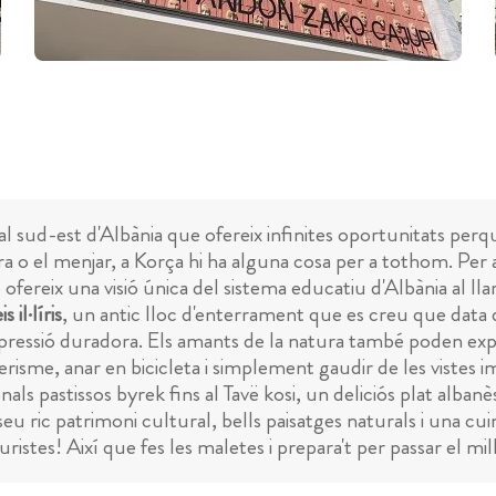
l sud-est d'Albània que ofereix infinites oportunitats perqu
atura o el menjar, a Korça hi ha alguna cosa per a tothom. Per a
ofereix una visió única del sistema educatiu d'Albània al llar
 il·líris
, un antic lloc d'enterrament que es creu que data d
impressió duradora. Els amants de la natura també poden ex
derisme, anar en bicicleta i simplement gaudir de les vistes i
als pastissos byrek fins al Tavë kosi, un deliciós plat albanès
seu ric patrimoni cultural, bells paisatges naturals i una cui
uristes! Així que fes les maletes i prepara't per passar el m