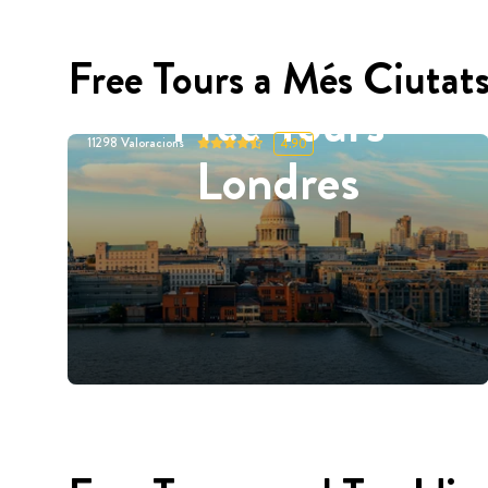
Free Tours a Més Ciutat
Free Tours
11298
Valoracions
4.90
Londres