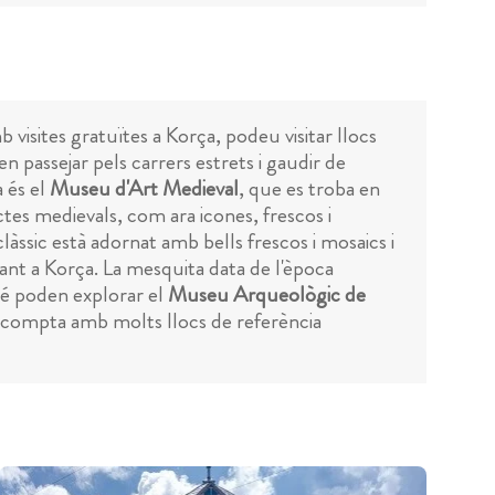
 visites gratuïtes a Korça, podeu visitar llocs
den passejar pels carrers estrets i gaudir de
 és el
Museu d'Art Medieval
, que es troba en
ctes medievals, com ara icones, frescos i
oclàssic està adornat amb bells frescos i mosaics i
tant a Korça. La mesquita data de l'època
bé poden explorar el
Museu Arqueològic de
ça compta amb molts llocs de referència