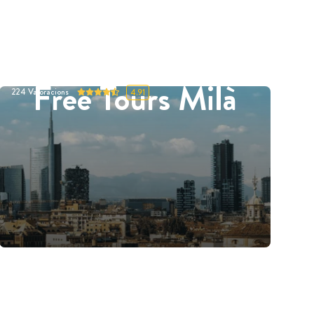
Free Tours Milà
224
Valoracions
4.91