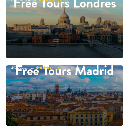
Free Tours Londres
11332
Valoracions
4.91
Free Tours Madrid
452
Valoracions
4.87