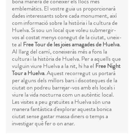
bona manera de conèixer els llocs més
emblemàtics. El vostre guia us proporcionarà
dades interessants sobre cada monument, així
com informació sobre la història i la cultura de
Huelva. Si sou un local que voleu submergir-
vos al costat menys conegut de la ciutat, uneix-
te al
Free Tour de les joies amagades de Huelva
.
Al llarg del camí, coneixeràs més a fons la
cultura i la història de Huelva. Per a aquells que
vulguin viure Huelva a la nit, hi ha el
Free Night
Tour a Huelva
. Aquest recorregut us portarà
per alguns dels millors bars i discoteques de la
ciutat on podreu barrejar-vos amb els locals i
viure la vida nocturna com un autèntic local.
Les visites a peu gratuïtes a Huelva són una
manera fantàstica d'explorar aquesta bonica
ciutat sense gastar massa diners o temps a
investigar què fer o on anar.