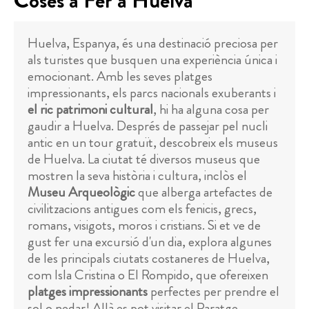
Coses a Fer a Huelva
Huelva, Espanya, és una destinació preciosa per
als turistes que busquen una experiència única i
emocionant. Amb les seves platges
impressionants, els parcs nacionals exuberants i
el ric patrimoni cultural
, hi ha alguna cosa per
gaudir a Huelva. Després de passejar pel nucli
antic en un tour gratuït, descobreix els museus
de Huelva. La ciutat té diversos museus que
mostren la seva història i cultura, inclòs el
Museu Arqueològic
que alberga artefactes de
civilitzacions antigues com els fenicis, grecs,
romans, visigots, moros i cristians. Si et ve de
gust fer una excursió d'un dia, explora algunes
de les principals ciutats costaneres de Huelva,
com Isla Cristina o El Rompido, que ofereixen
platges impressionants
perfectes per prendre el
sol o nedar! Allà es pot visitar el Paratge