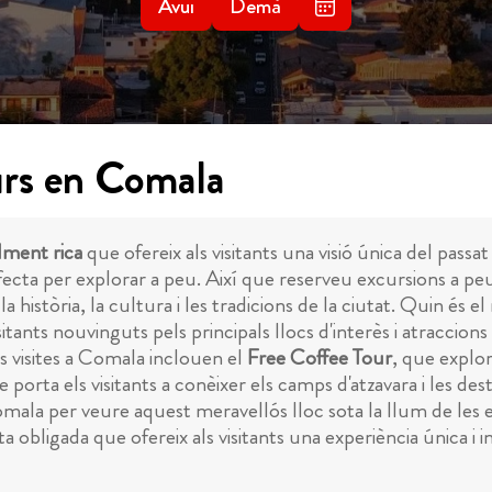
Avui
Demà
urs en Comala
lment rica
que ofereix als visitants una visió única del passat
rfecta per explorar a peu. Així que reserveu excursions a p
 història, la cultura i les tradicions de la ciutat. Quin és el
itants nouvinguts pels principals llocs d'interès i atraccion
s visites a Comala inclouen el
Free Coffee Tour
, que explor
e porta els visitants a conèixer els camps d'atzavara i les des
mala per veure aquest meravellós lloc sota la llum de les est
a obligada que ofereix als visitants una experiència única i i