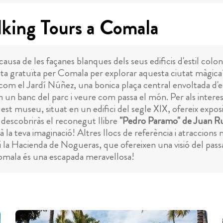
lking Tours a Comala
causa de les façanes blanques dels seus edificis d'estil colo
isita gratuïta per Comala per explorar aquesta ciutat màgica?
í com el Jardí Núñez, una bonica plaça central envoltada d'edi
 un banc del parc i veure com passa el món. Per als interess
t museu, situat en un edifici del segle XIX, ofereix exposic
 descobriràs el reconegut llibre
"Pedro Paramo" de Juan R
à la teva imaginació! Altres llocs de referència i atraccion
i la Hacienda de Nogueras, que ofereixen una visió del pass
 Comala és una escapada meravellosa!