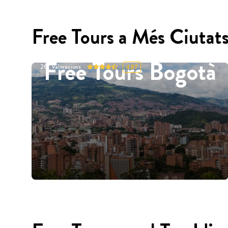
Free Tours a Més Ciutat
Free Tours Bogotà
262
Valoracions
4.87