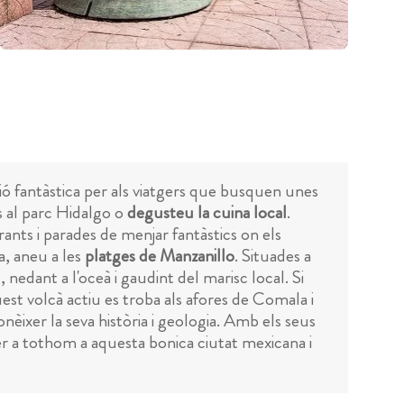
ció fantàstica per als viatgers que busquen unes
s al parc Hidalgo o
degusteu la cuina local
.
ants i parades de menjar fantàstics on els
a, aneu a les
platges de Manzanillo
. Situades a
nedant a l'oceà i gaudint del marisc local. Si
st volcà actiu es troba als afores de Comala i
conèixer la seva història i geologia. Amb els seus
per a tothom a aquesta bonica ciutat mexicana i