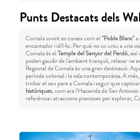
Punts Destacats dels Wa
Comala sovint es coneix com el
"Poble Blanc"
a 
encantador i idíl·lic. Per què no us uniu a una v
Comala és el
Temple del Senyor del Perdó
, aix
poden gaudir de l'ambient tranquil, relaxar-se en
Regional de Comala és una gran destinació. Aques
període colonial i la vida contemporània. A més,
trobar el seu pare a Comala i segur que captivar
històriques
, com ara l'Hacienda de San Antonio 
referència i atraccions precioses per explorar,