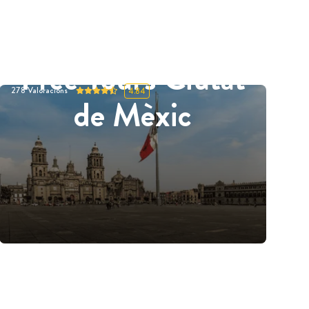
Free Tours Ciutat
278
Valoracions
4.84
de Mèxic