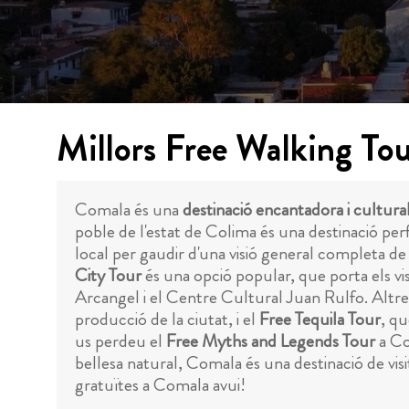
Millors Free Walking To
Comala és una
destinació encantadora i cultura
poble de l'estat de Colima és una destinació pe
local per gaudir d'una visió general completa de la
City Tour
és una opció popular, que porta els vis
Arcangel i el Centre Cultural Juan Rulfo. Altre
producció de la ciutat, i el
Free Tequila Tour
, qu
us perdeu el
Free Myths and Legends Tour
a Co
bellesa natural, Comala és una destinació de visit
gratuïtes a Comala avui!