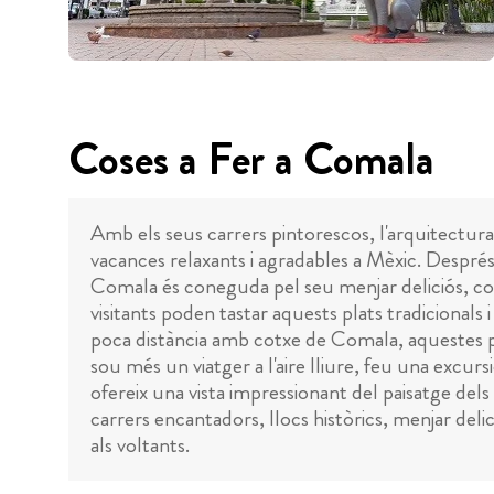
Coses a Fer a Comala
Amb els seus carrers pintorescos, l'arquitectura
vacances relaxants i agradables a Mèxic. Després
Comala és coneguda pel seu menjar deliciós, com 
visitants poden tastar aquests plats tradicionals
poca distància amb cotxe de Comala, aquestes plat
sou més un viatger a l'aire lliure, feu una excurs
ofereix una vista impressionant del paisatge dels v
carrers encantadors, llocs històrics, menjar deli
als voltants.