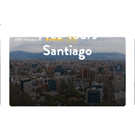
s
Free Tours
2884
Valoracions
4.96
Santiago