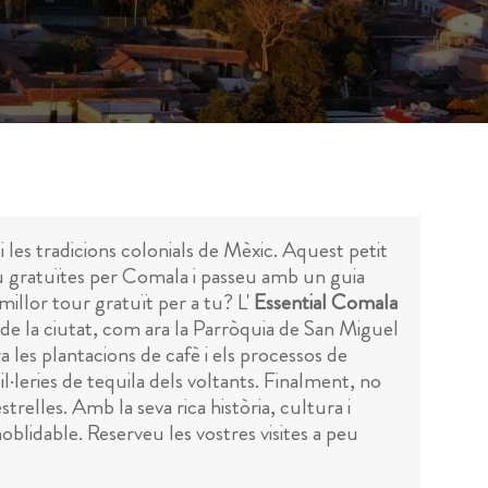
 i les tradicions colonials de Mèxic. Aquest petit
eu gratuïtes per Comala i passeu amb un guia
 millor tour gratuït per a tu? L'
Essential Comala
s de la ciutat, com ara la Parròquia de San Miguel
a les plantacions de cafè i els processos de
til·leries de tequila dels voltants. Finalment, no
relles. Amb la seva rica història, cultura i
noblidable. Reserveu les vostres visites a peu