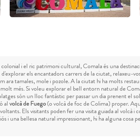
 colonial i el ric patrimoni cultural, Comala és una destina
 d'explorar els encantadors carrers de la ciutat, relaxeu-vo
ara tamales, mole i pozole. A la ciutat hi ha molts restaur
 i molt més. Si voleu explorar el bell entorn natural de Com
ges són un lloc fantàstic per passar un dia prenent el sol, 
ió al
volcà de Fuego
(o volcà de foc de Colima) proper. Aque
oltants. Els visitants poden fer una visita guiada al volcà i 
ciós i una bellesa natural impressionant, hi ha alguna cosa 