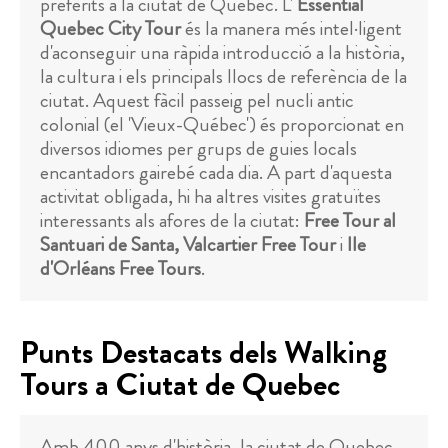
preferits a la ciutat de Quebec. L'
Essential
Quebec City Tour
és la manera més intel·ligent
d'aconseguir una ràpida introducció a la història,
la cultura i els principals llocs de referència de la
ciutat. Aquest fàcil passeig pel nucli antic
colonial (el 'Vieux-Québec') és proporcionat en
diversos idiomes per grups de guies locals
encantadors gairebé cada dia. A part d'aquesta
activitat obligada, hi ha altres visites gratuïtes
interessants als afores de la ciutat:
Free Tour al
Santuari de Santa, Valcartier Free Tour
i
Ile
d'Orléans Free Tours
.
Punts Destacats dels Walking
Tours a Ciutat de Quebec
Amb 400 anys d'història, la ciutat de Quebec