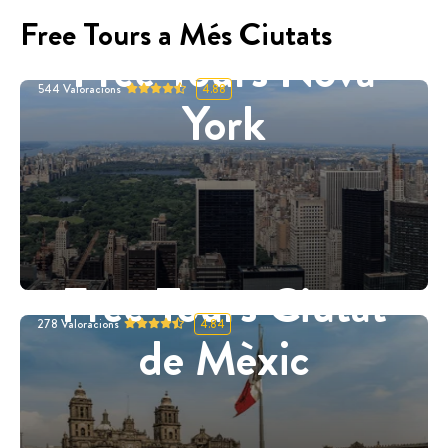
Free Tours a Més Ciutats
Free Tours Nova
544
Valoracions
4.88
York
Free Tours Ciutat
278
Valoracions
4.84
de Mèxic