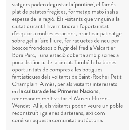
viatgers poden degustar
la 'poutine'
, el famós
plat de patates fregides, formatge mató i salsa
espessa de la regió. Els visitants que vinguin a la
ciutat durant l'hivern tindran l'oportunitat
d'esquiar a moltes estacions, practicar patinatge
sobre gel a l'aire lliure, fer raquetes de neu per
boscos frondosos o fugir del fred a Valcartier
Bora Parc, i una estació coberta amb piscines a
poca distància. de la ciutat. També hi ha bones
oportunitats de compres a les botigues
fantàstiques dels voltants de Saint-Roche i Petit
Champlain. A més, per als visitants interessats
en
la cultura de les Primeres Nacions
,
recomanem molt visitar el Museu Huron-
Wendat. Allà, els visitants poden veure un poble
reconstruït i galeries d'artesans, així com
conèixer aquesta comunitat autòctona.