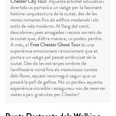
Chester City Tour
. Aquesta activitat educativa i
divertida us portarà a un viatge per la fascinant
història i arquitectura de la ciutat, des de les
restes romanes fins als edificis medievals i els
estils de vida moderns. Al llarg del camí,
descobrireu joies amagades i racons secrets de
la ciutat que, d'altra manera, us podeu perdre.
A més, el
Free Chester Ghost Tour
és una
experiència emocionant i emocionant que et
porta a un viatge pel passat embruixat de la
ciutat. Des de les estranyes ombres de
l'amfiteatre romà fins als misteriosos contes
dels Rows, aquest recorregut segur que us
posarà la pell de gallina. No us perdeu aquesta
experiència increïble i assegureu-vos de reservar
visites a peu gratuïtes per Chester!