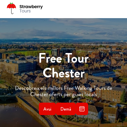
Free Tour
Chester
Descobreix els millors Free Walking Tours de
Chester oferts per guies locals
Avui
Demà