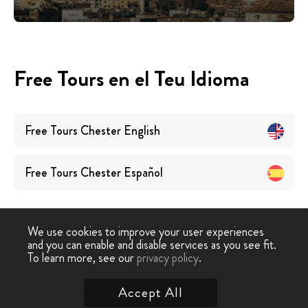
Free Tours en el Teu Idioma
Free Tours
Chester
English
Free Tours
Chester
Español
We use cookies to improve your user experiences
and you can enable and disable services as you see fit.
To learn more, see our
privacy policy
.
Free Tour
›
Chester
Accept All