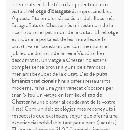
interessats en la història i l'arquitectura, una
visita al
rellotge d'Eastgate
és imprescindible.
Aquesta fita emblemàtica és un dels llocs més
fotografiats de Chester i és un testimoni de la
rica història i el patrimoni de la ciutat. El rellotge
es troba a la porta est de les muralles de la
ciutat i va ser construït per commemorar el
jubileu de diamant de la reina Victòria. Per
descomptat, un viatge a Chester no estaria
complet sense provar alguns dels famosos
menjars i begudes de la ciutat. Des de
pubs
britànics tradicionals
fins a cafès i restaurants
moderns, hi ha una gran varietat d'opcions per
triar. Si feu un viatge en família,
el zoo de
Chester
hauria d'estar al capdavant de la vostra
llista! Com un dels zoològics més reconeguts i
respectats que existeixen, segur que oferirà una
experiència inoblidable tant per a nens (i adults).
El zoo acull més de 21.000 animals, incloses