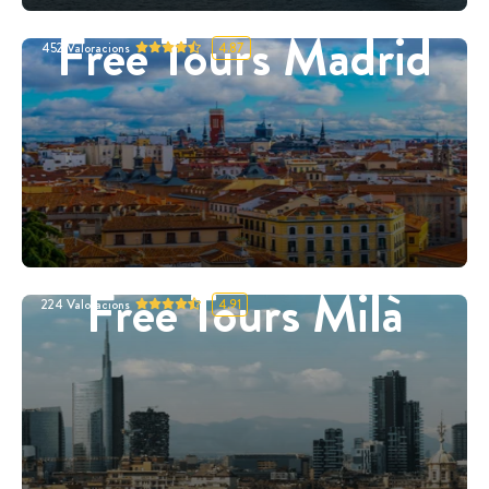
Free Tours Madrid
452
Valoracions
4.87
Free Tours Milà
224
Valoracions
4.91