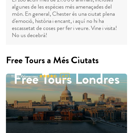
algunes de les espècies més amenaçades del
món. En general, Chester és una ciutat plena
d'emoció, història i encant, i aquí no hi ha
escassetat de coses per fer i veure. Vine i visita!
No us decebrà!
Free Tours a Més Ciutats
Free Tours Londres
11332
Valoracions
4.91