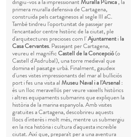
dirigiu-vos a la impressionant
Muralla Púnica
, la
primera muralla defensiva de Cartagena,
construïda pels cartaginesos al segle III aC.
També tindreu l'oportunitat de passejar per
l'encantador centre històric de la ciutat, ple
d'arquitectures precioses com l'
Ajuntament
i
la
Casa Cervantes
. Passejant per Cartagena,
veureu el magnífic
Castell de la Concepció
(o
Castell d'Asdrubal), una torre medieval que
domina el paisatge urbà. Finalment, gaudeix
d'unes vistes impressionants del mar al bulliciós
port i fes una visita al
Museu Naval i a l'Arsenal
:
és un lloc meravellós per veure vaixells històrics
i altres equipaments submarins que expliquen la
història de la marina espanyola. Amb visites
gratuïtes a Cartagena, descobrireu aquests
llocs d'interès i molt més, mentre us submergiu
en la rica història i cultura d'aquesta increïble
ciutat. Així que, prepara't per a una aventura