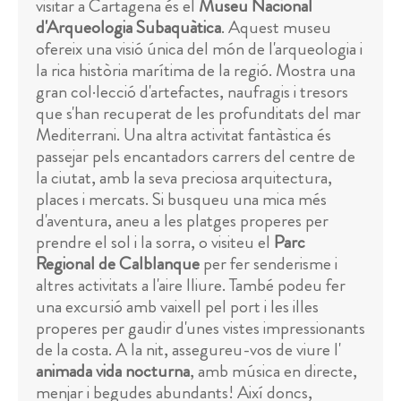
visitar a Cartagena és el
Museu Nacional
d'Arqueologia Subaquàtica
. Aquest museu
ofereix una visió única del món de l'arqueologia i
la rica història marítima de la regió. Mostra una
gran col·lecció d'artefactes, naufragis i tresors
que s'han recuperat de les profunditats del mar
Mediterrani. Una altra activitat fantàstica és
passejar pels encantadors carrers del centre de
la ciutat, amb la seva preciosa arquitectura,
places i mercats. Si busqueu una mica més
d'aventura, aneu a les platges properes per
prendre el sol i la sorra, o visiteu el
Parc
Regional de Calblanque
per fer senderisme i
altres activitats a l'aire lliure. També podeu fer
una excursió amb vaixell pel port i les illes
properes per gaudir d'unes vistes impressionants
de la costa. A la nit, assegureu-vos de viure l'
animada vida nocturna
, amb música en directe,
menjar i begudes abundants! Així doncs,