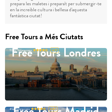
prepara les maletes i prepara't per submergir-te
en la increïble cultura i bellesa d'aquesta
fantàstica ciutat!
Free Tours a Més Ciutats
Free Tours Londres
11332
Valoracions
4.91
Free Tours Madrid
452
Valoracions
4.87