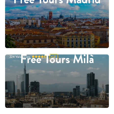
Free Tours Milà
224
Valoracions
4.91