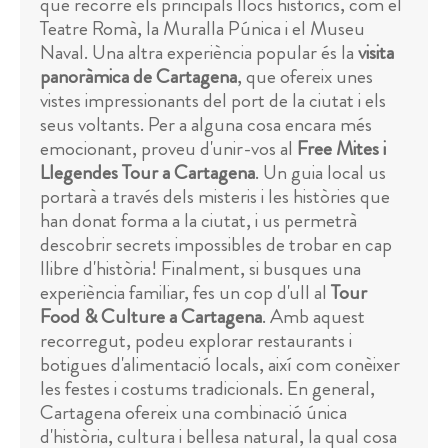
que recorre els principals llocs històrics, com el
Teatre Romà, la Muralla Púnica i el Museu
Naval. Una altra experiència popular és la
visita
panoràmica de Cartagena
, que ofereix unes
vistes impressionants del port de la ciutat i els
seus voltants. Per a alguna cosa encara més
emocionant, proveu d'unir-vos al
Free Mites i
Llegendes Tour a Cartagena
. Un guia local us
portarà a través dels misteris i les històries que
han donat forma a la ciutat, i us permetrà
descobrir secrets impossibles de trobar en cap
llibre d'història! Finalment, si busques una
experiència familiar, fes un cop d'ull al
Tour
Food & Culture a Cartagena
. Amb aquest
recorregut, podeu explorar restaurants i
botigues d'alimentació locals, així com conèixer
les festes i costums tradicionals. En general,
Cartagena ofereix una combinació única
d'història, cultura i bellesa natural, la qual cosa