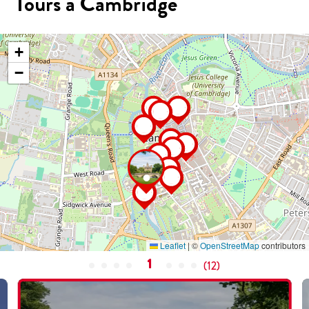
Tours a Cambridge
+
−
Leaflet
|
©
OpenStreetMap
contributors
1
(
12
)