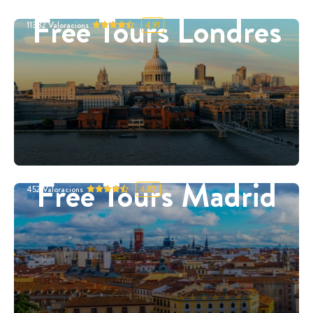
Free Tours Londres
11332
Valoracions
4.91
Free Tours Madrid
452
Valoracions
4.87