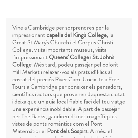
Vine a Cambridge per sorprendre's per la
impressionant
capella del King's College
, la
Great St Mary's Church i el Corpus Christi
College, visita importants museus, visita
l'impressionant
Queens' College i St. John's
College
. Més tard, podeu passejar pel colorit
Hill Market i relaxar-vos als prats idíl·lics al
costat del preciós River Cam. Uneix-te a Free
Tours a Cambridge per conèixer els pensadors,
científics i actors que provenen d'aquesta ciutat
i deixa que un guia local fiable faci del teu viatge
una experiència inoblidable. A part de passejar
per The Backs, gaudireu d'unes magnífiques
vistes de ponts romàntics com el Pont
Matemàtic i el
Pont dels Sospirs
. A més, el