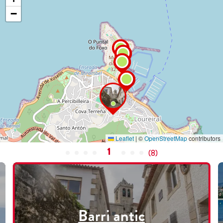
−
Leaflet
|
©
OpenStreetMap
contributors
1
(
8
)
Barri antic