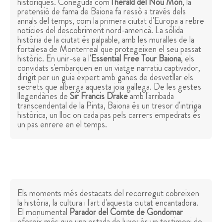
històriques. Coneguda com
l'herald del Nou Món
, la
pretensió de fama de Baiona fa ressò a través dels
annals del temps, com la primera ciutat d'Europa a rebre
notícies del descobriment nord-americà. La sòlida
història de la ciutat és palpable, amb les muralles de la
fortalesa de Monterreal que protegeixen el seu passat
històric. En unir-se a l'
Essential Free Tour Baiona
, els
convidats s'embarquen en un viatge narratiu captivador,
dirigit per un guia expert amb ganes de desvetllar els
secrets que alberga aquesta joia gallega. De les gestes
llegendàries de
Sir
Francis Drake
amb l'arribada
transcendental de la Pinta, Baiona és un tresor d'intriga
històrica, un lloc on cada pas pels carrers empedrats és
un pas enrere en el temps.
Els moments més destacats del recorregut cobreixen
la història, la cultura i l'art d'aquesta ciutat encantadora.
El monumental
Parador del Comte de Gondomar
ofereix més que una estada de luxe; és un testimoni de