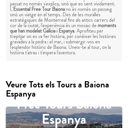
passat no només s'explica, sinó que es sent vívidament.
L'
Essential Free Tour Baiona
no és només un passeig
sinó un viatge en el temps. Des de les muralles
estratègiques de Monterreal fins als antics carrers del
cor de la ciutat, l'experiència és un mosaic de
moments
que han modelat Galícia i Espanya
. Aprofiteu per
trepitjar on es va fer història, per conèixer les històries
gravades a la pedra i el mar, i submergir-vos en
l'esplendor històric de Baiona. Uneix-te al tour, on la
història t'atrau i t'espera l'aventura.
Veure Tots els Tours a Baiona
Espanya
Free Tours Baiona
Espanya