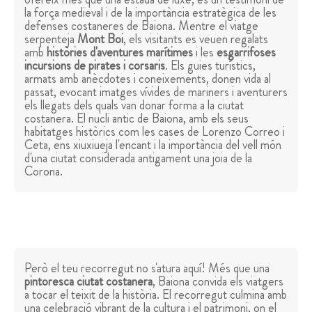
la força medieval i de la importància estratègica de les
defenses costaneres de Baiona. Mentre el viatge
serpenteja
Mont Boi
, els visitants es veuen regalats
amb
històries d'aventures marítimes
i les
esgarrifoses
incursions de pirates i corsaris
. Els guies turístics,
armats amb anècdotes i coneixements, donen vida al
passat, evocant imatges vívides de mariners i aventurers
els llegats dels quals van donar forma a la ciutat
costanera. El nucli antic de Baiona, amb els seus
habitatges històrics com les cases de Lorenzo Correo i
Ceta, ens xiuxiueja l'encant i la importància del vell món
d'una ciutat considerada antigament una joia de la
Corona.
Però el teu recorregut no s'atura aquí! Més que una
pintoresca ciutat costanera
, Baiona convida els viatgers
a tocar el teixit de la història. El recorregut culmina amb
una celebració vibrant de la cultura i el patrimoni, on el