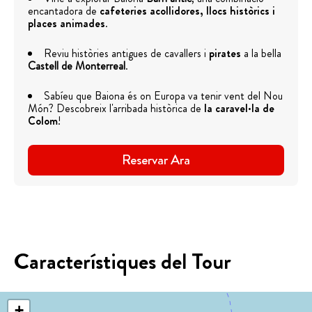
encantadora de
cafeteries acollidores, llocs històrics i
places animades
.
Reviu històries antigues de cavallers i
pirates
a la bella
Castell de Monterreal
.
Sabíeu que Baiona és on Europa va tenir vent del Nou
Món? Descobreix l'arribada històrica de
la caravel·la de
Colom
!
Reservar Ara
Característiques del Tour
+