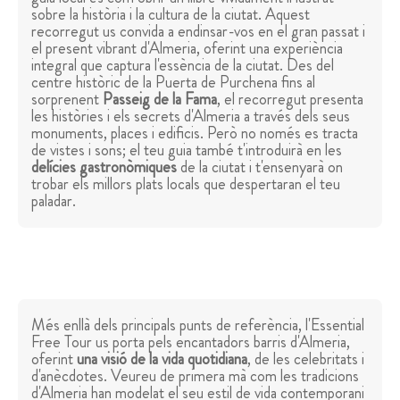
sobre la història i la cultura de la ciutat. Aquest
recorregut us convida a endinsar-vos en el gran passat i
el present vibrant d'Almeria, oferint una experiència
integral que captura l'essència de la ciutat. Des del
centre històric de la Puerta de Purchena fins al
sorprenent
Passeig de la Fama
, el recorregut presenta
les històries i els secrets d'Almeria a través dels seus
monuments, places i edificis. Però no només es tracta
de vistes i sons; el teu guia també t'introduirà en les
delícies gastronòmiques
de la ciutat i t'ensenyarà on
trobar els millors plats locals que despertaran el teu
paladar.
Més enllà dels principals punts de referència, l'Essential
Free Tour us porta pels encantadors barris d'Almeria,
oferint
una visió de la vida quotidiana
, de les celebritats i
d'anècdotes. Veureu de primera mà com les tradicions
d'Almeria han modelat el seu estil de vida contemporani