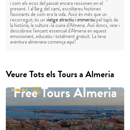
i com els ecos del passat encara ressonen en el
present. I al llarg del camí, escoltareu històries
fascinants de com era la vida. Això és més que un
recorregut; és un
viatge atractiu i immersiu
pel tapís de
la història, la cultura i la cuina d'Almeria. Així doncs, vine i
descobreix l'encant essencial d'Almeria en aquest
emocionant, educatiu i totalment gratuït. La teva
aventura almeriana comença aquí!
Veure Tots els Tours a Almeria
Free Tours Almeria
4.67