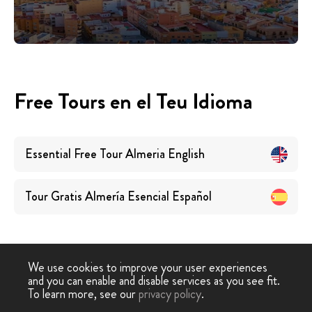
Free Tours en el Teu Idioma
Essential Free Tour Almeria
English
Tour Gratis Almería Esencial
Español
We use cookies to improve your user experiences
and you can enable and disable services as you see fit.
Free Walking
Free Tour
Tour Essencial Gratuït
To learn more, see our
privacy policy
.
-
›
Tour
Almeria
Almeria