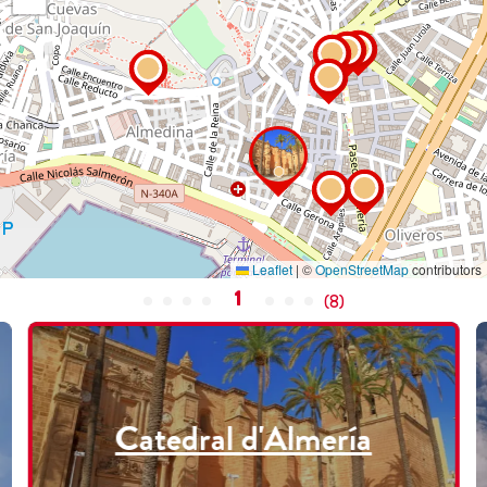
Leaflet
|
©
OpenStreetMap
contributors
1
(
8
)
Catedral d'Almería