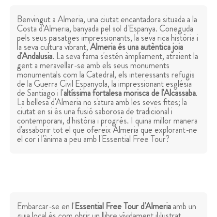
Benvingut a Almeria, una ciutat encantadora situada a la
Costa d'Almeria, banyada pel sol d'Espanya. Coneguda
pels seus paisatges impressionants, la seva rica història i
la seva cultura vibrant,
Almeria és una autèntica joia
d'Andalusia
. La seva fama s'estén àmpliament, atraient la
gent a meravellar-se amb els seus monuments
monumentals com la Catedral, els interessants refugis
de la Guerra Civil Espanyola, la impressionant església
de Santiago i l'
altíssima fortalesa morisca de l'Alcassaba
.
La bellesa d'Almeria no s'atura amb les seves fites; la
ciutat en si és una fusió saborosa de tradicional i
contemporani, d'història i progrés. I quina millor manera
d'assaborir tot el que ofereix Almeria que explorant-ne
el cor i l'ànima a peu amb l'Essential Free Tour?
Embarcar-se en l'
Essential Free Tour d'Almeria
amb un
guia local és com obrir un llibre vívidament il·lustrat