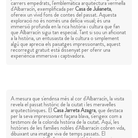
carrers empedrats, l'emblemàtica arquitectura vermella
d'Albarracín, exemplificada per
Casa de Julianeta
,
ofereix un vívid fons de contes del passat. Aquesta
exploració no és només una delícia visual; és una
immersió profunda en la rica història i cultura que fan
que Albarracín sigui tan especial. Tant si sou un aficionat
a la història, un entusiasta de la cultura o simplement
algú que aprecia els paisatges impressionants, aquest
recorregut gratuït està dissenyat per oferir una
experiència immersiva i captivadora.
A mesura que s'endinsa més al cor d'Albarracín, la visita
revela el passat històric de la ciutat i les meravelles
arquitectòniques. El
Casa Jarreta Azagra
, que destaca
per la seva impressionant façana blava, s'erigeix ​​com a
testimoni de la colorida història de la ciutat. Aquí, les
històries de les famílies nobles d'Albarracín cobren vida,
dibuixant una imatge viva de temps passats. El