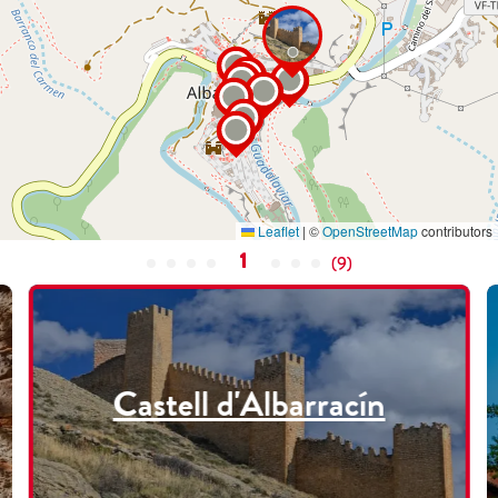
Leaflet
|
©
OpenStreetMap
contributors
1
(
9
)
Castell d'Albarracín