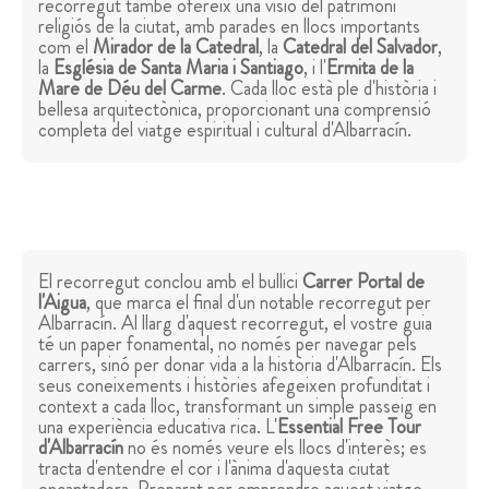
recorregut també ofereix una visió del patrimoni
religiós de la ciutat, amb parades en llocs importants
com el
Mirador de la Catedral
, la
Catedral del Salvador
,
la
Església de Santa Maria i Santiago
, i l'
Ermita de la
Mare de Déu del Carme
. Cada lloc està ple d'història i
bellesa arquitectònica, proporcionant una comprensió
completa del viatge espiritual i cultural d'Albarracín.
El recorregut conclou amb el bullici
Carrer Portal de
l'Aigua
, que marca el final d'un notable recorregut per
Albarracín. Al llarg d'aquest recorregut, el vostre guia
té un paper fonamental, no només per navegar pels
carrers, sinó per donar vida a la història d'Albarracín. Els
seus coneixements i històries afegeixen profunditat i
context a cada lloc, transformant un simple passeig en
una experiència educativa rica. L'
Essential Free Tour
d'Albarracín
no és només veure els llocs d'interès; es
tracta d'entendre el cor i l'ànima d'aquesta ciutat