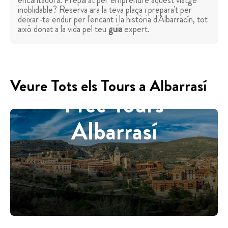
encantadora. Preparat per emprendre aquest viatge
inoblidable? Reserva ara la teva plaça i prepara't per
deixar-te endur per l'encant i la història d'Albarracín, tot
això donat a la vida pel teu
guia
expert.
Veure Tots els Tours a Albarrasí
Free Tours
Albarrasí