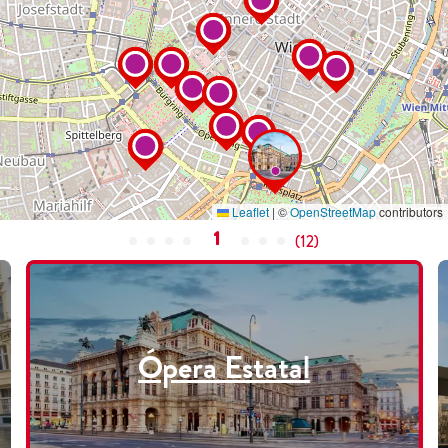
Leaflet
|
©
OpenStreetMap
contributors
1
(
12
)
Ópera Estatal