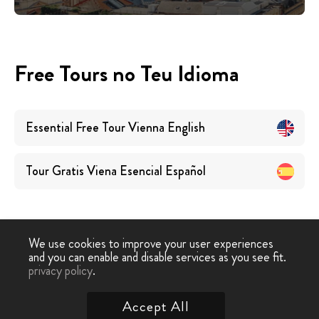
Free Tours no Teu Idioma
Essential Free Tour Vienna
English
Tour Gratis Viena Esencial
Español
We use cookies to improve your user experiences
and you can enable and disable services as you see fit.
Free
Free Tour
Tour Grátis Essencial
privacy policy
.
-
›
Tour
Viena
Viena
Accept All