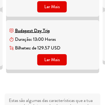
Ler Mais
Budapest Day Trip
Duração
:
13
:
00
Horas
Bilhetes
:
de
129.57
USD
Ler Mais
Estas são algumas das características que a tua