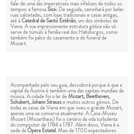
falar de uma das imperatrizes mais infelizes de todos os
tempos: a famosa
Sissi
. De seguida, caminhará por belas
ruas calcetadas, com lojas tradicionais e casas antigas,
até à
Catedral de Santo Estêvão
, um dos símbolos de
Viena. A sua impressionante estrutura gótica não só
serve de túmulo à família real dos Habsburgos, como
também foi palco do casamento e do funeral de
Mozart.
Acompanhado pelo seu guia, descobrirá porque é que a
capital da Áustria é também uma das capitais mundiais da
música. A cidade foi o lar de
Mozart, Beethoven,
Schubert, Johann Strauss
e muitos outros génios. De
todas as casas de Viena em que viveu o grande Mozart,
apenas uma se conserva atualmente. A Casa-Museu
Mozart (Mozarthaus) foi o cenário da vida turbulenta
do compositor de 1784 a 1787. Além disso, Viena é a
sede da
Ópera Estatal
. Mais de 1700 espectadores