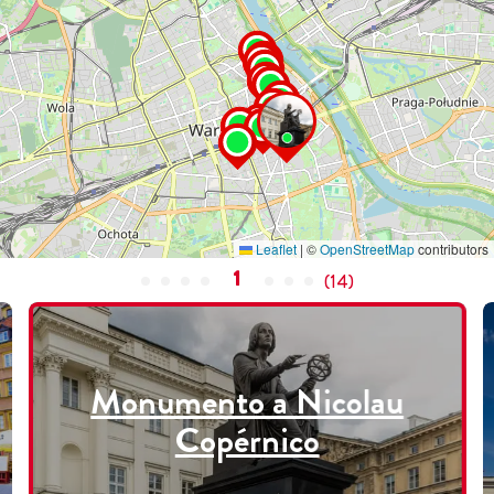
Leaflet
|
©
OpenStreetMap
contributors
1
(
14
)
Monumento a Nicolau
Copérnico