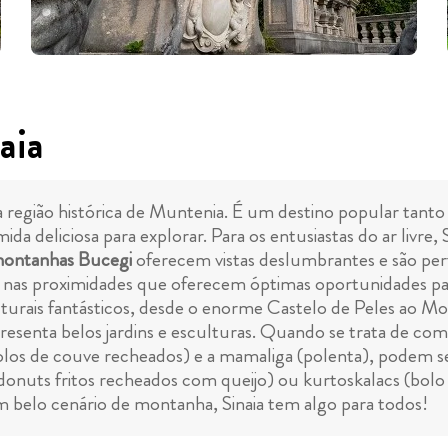
aia
 região histórica de Muntenia. É um destino popular tanto p
da deliciosa para explorar. Para os entusiastas do ar livre,
montanhas Bucegi
oferecem vistas deslumbrantes e são pe
s nas proximidades que oferecem óptimas oportunidades pa
rais fantásticos, desde o enorme Castelo de Peles ao Mos
presenta belos jardins e esculturas. Quando se trata de co
olos de couve recheados) e a mamaliga (polenta), podem se
donuts fritos recheados com queijo) ou kurtoskalacs (bol
um belo cenário de montanha, Sinaia tem algo para todos!