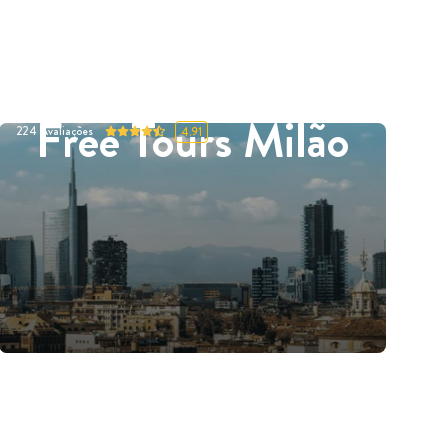
Free Tours Milão
224
Avaliações
4.91