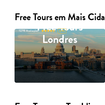
Free Tours em Mais Cida
Free Tours
11298
Avaliações
4.90
Londres