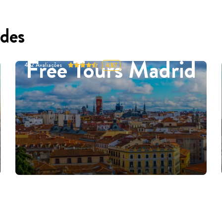
des
Free Tours Madrid
452
Avaliações
4.87