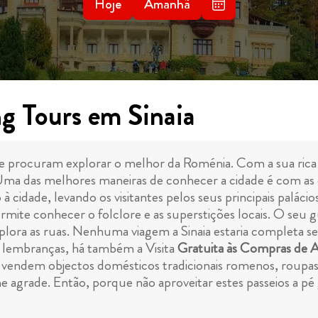
Hoje
Amanhã
g Tours em Sinaia
que procuram explorar o melhor da Roménia. Com a sua rica h
 Uma das melhores maneiras de conhecer a cidade é com as 
idade, levando os visitantes pelos seus principais palácios,
rmite conhecer o folclore e as superstições locais. O seu gui
lora as ruas. Nenhuma viagem a Sinaia estaria completa s
 lembranças, há também a Visita
Gratuita às Compras de A
ue vendem objectos domésticos tradicionais romenos, roupas
e agrade. Então, porque não aproveitar estes passeios a pé