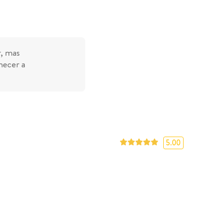
r, mas
necer a
5.00