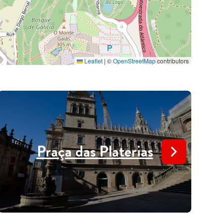
Leaflet
|
©
OpenStreetMap
contributors
Praça das Platerias