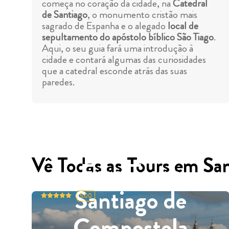
começa no coração da cidade, na
Catedral
de Santiago
, o monumento cristão mais
sagrado de Espanha e o alegado
local de
sepultamento do apóstolo bíblico São Tiago
.
Aqui, o seu guia fará uma introdução à
cidade e contará algumas das curiosidades
que a catedral esconde atrás das suas
paredes.
Vê Todas as Tours em Sa
Free Tours
Santiago de
5.00
Compostela