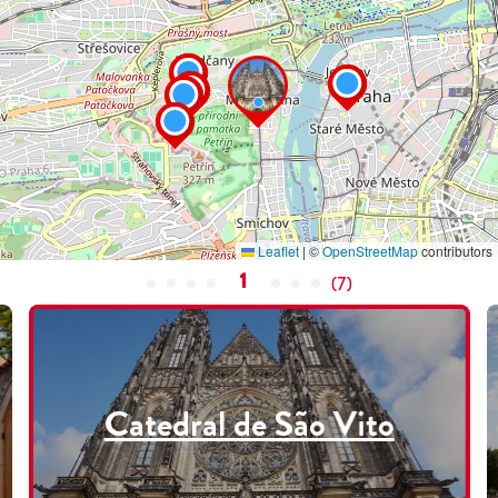
Leaflet
|
©
OpenStreetMap
contributors
1
(
7
)
Catedral de São Vito