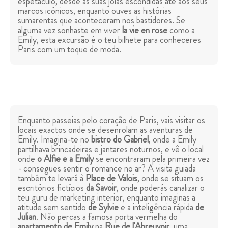
espetáculo, desde as suas jóias escondidas até aos seus
marcos icónicos, enquanto ouves as histórias
sumarentas que aconteceram nos bastidores. Se
alguma vez sonhaste em viver
la vie en rose
como a
Emily, esta excursão é o teu bilhete para conheceres
Paris com um toque de moda.
Enquanto passeias pelo coração de Paris, vais visitar os
locais exactos onde se desenrolam as aventuras de
Emily. Imagina-te no
bistro do Gabriel
, onde a Emily
partilhava brincadeiras e jantares noturnos, e vê o local
onde
o Alfie e a Emily
se encontraram pela primeira vez
- consegues sentir o romance no ar? A visita guiada
também te levará à
Place de Valois
, onde se situam os
escritórios fictícios
da Savoir
, onde poderás canalizar o
teu guru de marketing interior, enquanto imaginas a
atitude sem sentido
de Sylvie
e a inteligência rápida
de
Julian
. Não percas a famosa porta vermelha do
apartamento de Emily
na
Rue de l'Abreuvoir
, uma