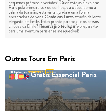
pequenos prémios divertidos! Quer estejas a explorar
Paris pela primeira vez ou conheças a cidade como a
palma da tua mão, esta visita guiada é uma forma
encantadora de ver a
Cidade das Luzes
através da lente
elegante de Emily. Estás pronto para seguir os passos
chiques da Emily?
Reserva já o teu lugar
e prepara-te
para uma aventura parisiense inesquecível!
Outras Tours Em Paris
Tour Grátis Essencial Paris
88
Avaliações
4.93