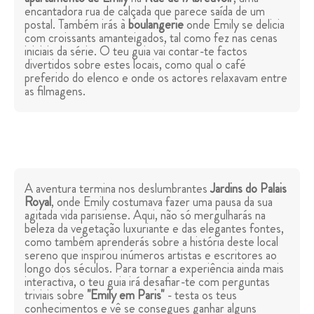
encantadora rua de calçada que parece saída de um
postal. Também irás à
boulangerie
onde Emily se delicia
com croissants amanteigados, tal como fez nas cenas
iniciais da série. O teu guia vai contar-te factos
divertidos sobre estes locais, como qual o café
preferido do elenco e onde os actores relaxavam entre
as filmagens.
A aventura termina nos deslumbrantes
Jardins do Palais
Royal
, onde Emily costumava fazer uma pausa da sua
agitada vida parisiense. Aqui, não só mergulharás na
beleza da vegetação luxuriante e das elegantes fontes,
como também aprenderás sobre a história deste local
sereno que inspirou inúmeros artistas e escritores ao
longo dos séculos. Para tornar a experiência ainda mais
interactiva, o teu guia irá desafiar-te com perguntas
triviais sobre
"Emily em Paris"
- testa os teus
conhecimentos e vê se consegues ganhar alguns