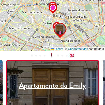
Leaflet
|
©
OpenStreetMap
contributors
1
(
5
)
Apartamento da Emily