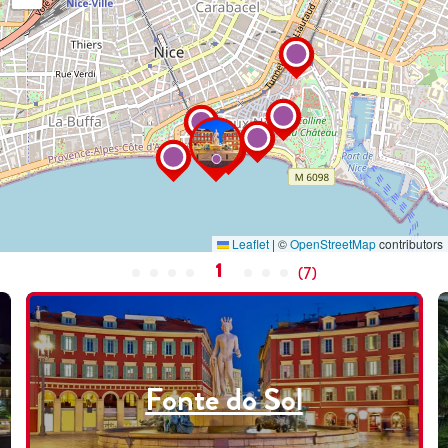
Leaflet
|
©
OpenStreetMap
contributors
1
(
7
)
Fonte do Sol