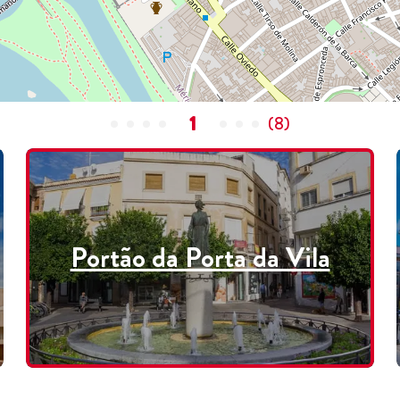
1
(
8
)
Portão da Porta da Vila