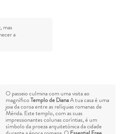
r, mas
necer a
O passeio culmina com uma visita ao
magnífico
Templo de Diana
A tua casa é uma
joia da coroa entre as relíquias romanas de
Mérida. Este templo, com as suas
impressionantes colunas coríntias, é um
símbolo da proeza arquitetónica da cidade
durante a época romana. O
Essential Free