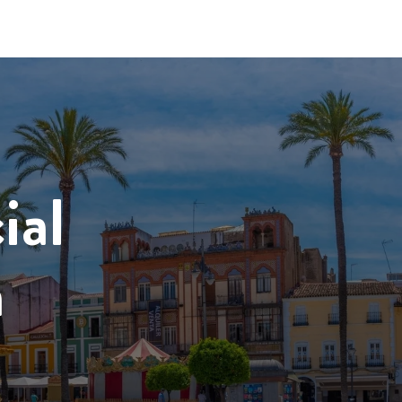
ial
a