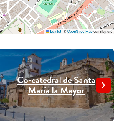
Leaflet
|
©
OpenStreetMap
contributors
Co-catedral de Santa
María la Mayor