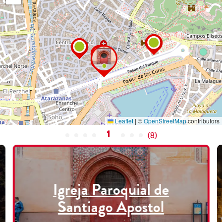
Leaflet
|
©
OpenStreetMap
contributors
1
(
8
)
Igreja Paroquial de
Santiago Apostol